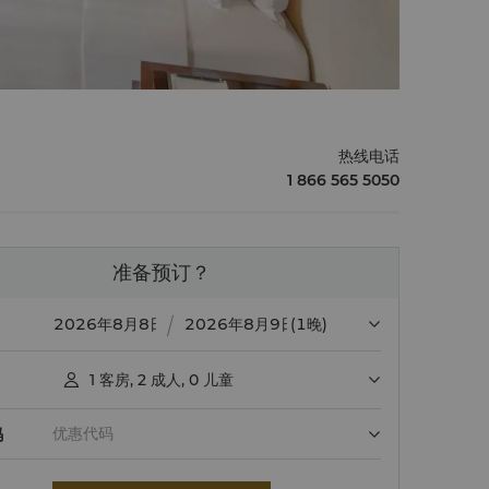
热线电话
1 866 565 5050
准备预订？
(1晚)
1
客房
,
2
成人
,
0
儿童

码