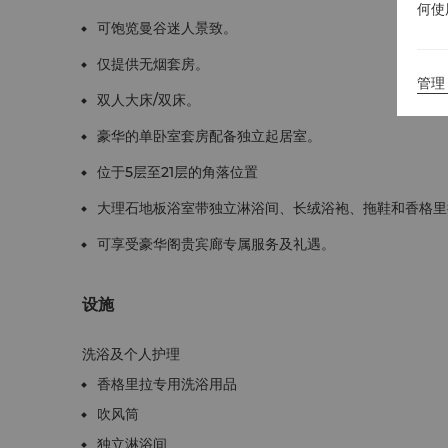
何使
可饱览曼谷迷人景致。
仅提供无烟套房。
管理 
双人大床/双床。
豪华的单卧室套房配备独立起居室。
位于5层至21层的角落位置
大理石地板浴室带独立淋浴间、长绒浴袍、拖鞋和香格里
可享受豪华阁贵宾廊专属服务及礼遇。
设施
洗浴及个人护理
香格里拉专用洗浴用品
吹风筒
独立淋浴间