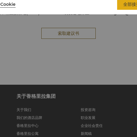
专业定制会议套餐，助您轻松筹划下一次活动。
Cookie
全部接
请直接致电(66 2) 236 7777或发送电邮至
events.bangkok@shan
索取建议书
关于香格里拉集团
关于我们
投资咨询
我们的酒店品牌
职业发展
香格里拉中心
企业社会责任
香格里拉公寓
新闻稿