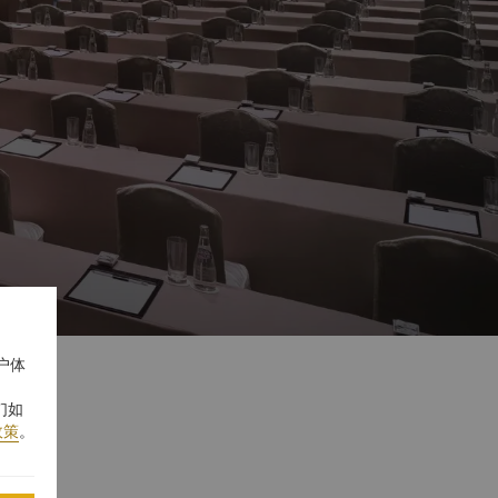
户体
们如
政策
。