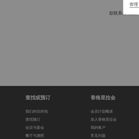
管理 
欲联系企划团队，
查找或预订
香格里拉会
我们的目的地
会员计划概述
查找预订
加入香格里拉会
会议与宴会
我的账户
餐厅与酒吧
常见问题