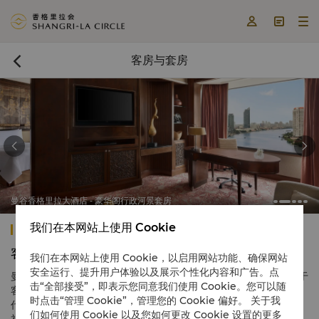



客房与套房



曼谷香格里拉大酒店 - 豪华阁行政河景套房
我们在本网站上使用 Cookie
曼谷香格里拉
客房与套房
我们在本网站上使用 Cookie，以启用网站功能、确保网站
安全运行、提升用户体验以及展示个性化内容和广告。点
曼谷香格里拉的802间豪华客房分布于两座相邻的楼翼当中，置身于
击“全部接受”，即表示您同意我们使用 Cookie。您可以随
客房之中可欣赏河流或都市的迷人景色。客房融合了传统泰国与现
时点击“管理 Cookie”，管理您的 Cookie 偏好。 关于我
代风格。入住豪华阁客房及套房的宾客有权享受豪华阁贵宾廊专属
们如何使用 Cookie 以及您如何更改 Cookie 设置的更多