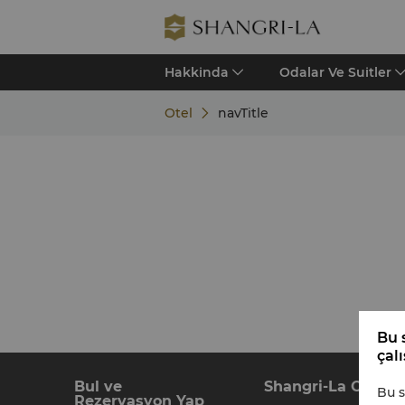
Hakkinda
Odalar Ve Suitler
Otel
navTitle
Bu s
çal
Bul ve
Shangri-La Circle
Bu s
Rezervasyon Yap