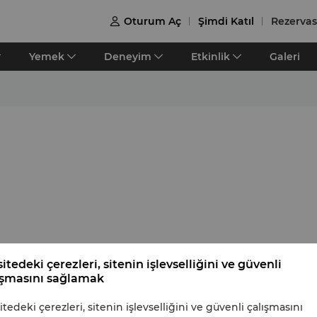
Oturum Aç
Şimdi Katıl
Rezerva

Yemek
Deneyi̇m
Etki̇nli̇k
Galeri
itedeki çerezleri, sitenin işlevselliğini ve güvenli
ışmasını sağlamak
Shangri-La
itedeki çerezleri, sitenin işlevselliğini ve güvenli çalışmasını
Hakkında