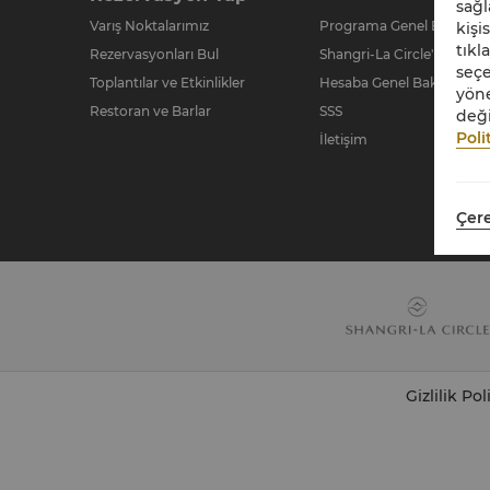
sağl
Varış Noktalarımız
Programa Genel Bakış
kişi
tıkl
Rezervasyonları Bul
Shangri-La Circle'a katılın
seçe
Toplantılar ve Etkinlikler
Hesaba Genel Bakış
yöne
Restoran ve Barlar
SSS
deği
Poli
İletişim
Çere
Gizlilik Pol