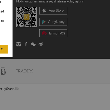
rı
Mobil uygulamamızla seyahatinizi kolaylaştırın
et’
sıl
Et
er güvenlik