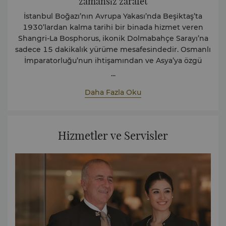
zamansız zarafet
İstanbul Boğazı’nın Avrupa Yakası’nda Beşiktaş’ta
1930’lardan kalma tarihi bir binada hizmet veren
Shangri-La Bosphorus, ikonik Dolmabahçe Sarayı’na
sadece 15 dakikalık yürüme mesafesindedir. Osmanlı
İmparatorluğu’nun ihtişamından ve Asya’ya özgü
tasarım öğelerinden ilham alan otelin dinlendirici
...
tonlarda tasarlanmış ve çarpıcı avizeler ile dekore
Daha Fazla Oku
edilmiş odaları ve süitleri konukları kendine hayran
bırakacaktır.
Sürdürülebilirlik Raporumuz
Hizmetler ve Servisler