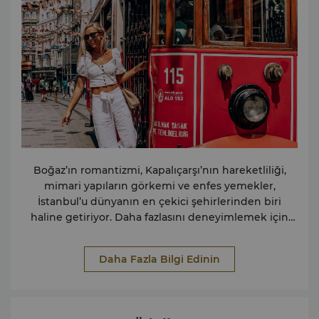
Fotoğraf Bastırma Hizmeti Çocuklar Bebek / Çocuk
Bakımı Seyahat ve Ulaşım Havalimanı Vale Hizmeti
Taksi ve Limuzin Hizmetleri
Havalimanından/Havalimanına Helikopter ile Ulaşım
Mağazalar Hediye Mağazası Yiyecek ve İçecek 24 Saat
Oda Servisi 2 Restoran ve 1 Bar Lobby Lounge
Fonksiyonel Destek Merkezi (24 saat) Fonksiyonel
Destek Merkezi, üst düzey yöneticilere konforlu bir iş
ortamı sağlar. Fonksiyonel Destek Merkezi hizmetleri
ve olanakları şunlardır: Tesisler Konferans Hizmetleri
Toplantı Odaları / Yönetim Kurulu Odaları Bilgisayar
Boğaz’ın romantizmi, Kapalıçarşı’nın hareketliliği,
Bölmeleri Hizmetler Kartvizit Baskı Hizmeti İnternet
mimari yapıların görkemi ve enfes yemekler,
Erişimi Faks Hizmetleri Fotokopi Hizmetleri Tercüme
İstanbul’u dünyanın en çekici şehirlerinden biri
/ Simültane Tercüme Hizmetleri Havayolu / Tren Bilet
haline getiriyor. Daha fazlasını deneyimlemek için
Alma ve Rezervasyon Hizmetleri Ekipman İnternet
şehri bizimle keşfedin.
Erişimli Bilgisayarlar Fotokopi & Yazıcı
Daha Fazla Bilgi Edinin