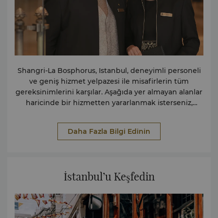
Shangri-La Bosphorus, Istanbul, deneyimli personeli
ve geniş hizmet yelpazesi ile misafirlerin tüm
gereksinimlerini karşılar. Aşağıda yer almayan alanlar
haricinde bir hizmetten yararlanmak isterseniz,
ihtiyaçlarınızı karşılamak üzere elimizden geleni
yapacağız; lütfen bizimle iletişime geçin. Servisler
Daha Fazla Bilgi Edinin
Fonksiyonel Destek Hizmetleri Konferans Salonları
Fiziksel Engelliler için Olanaklar Kuaför ve Güzellik
Salonu Sigara İçilmeyen Odalar Park Yerleri Güvenlik
Kasası Spa Hizmetleri Ortak Alanlarda ve Odalarda
İstanbul’u Keşfedin
Ücretsiz Kablosuz İnternet Hizmetler Ücretsiz
Ayakkabı Boyama Hizmeti Hızlı Giriş ve Çıkış Süit
Odalarda “Butler” Hizmeti Otel Doktoru Çamaşır ve
Kuru Temizleme Hizmetleri Posta / Kurye Hizmetleri