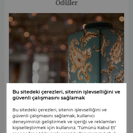
Ödüller
Bu sitedeki çerezleri, sitenin işlevselliğini ve
güvenli çalışmasını sağlamak
James Hilton’un 1933 tarihli romanı Lost Horizon’da
bahsi geçen efsanevi topraklardan ilham alan
Bu sitedeki çerezleri, sitenin işlevselliğini ve
Shangri-La adı, resort ve otellerimizin dünya çapında
güvenli çalışmasını sağlamak, kullanıcı
tanınan hizmet kalitesini ve huzurlu atmosferini
deneyiminizi geliştirmek ve içeriği ve reklamları
özetliyor. Shangri-La Bosphorus olarak ünlü Asya
kişiselleştirmek için kullanırız. ‘Tümünü Kabul Et’
misafirperverliğimizle global ödüllere layık