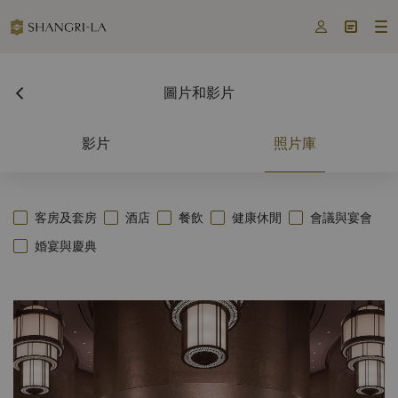



圖片和影片
影片
照片庫
客房及套房
酒店
餐飲
健康休閒
會議與宴會
婚宴與慶典