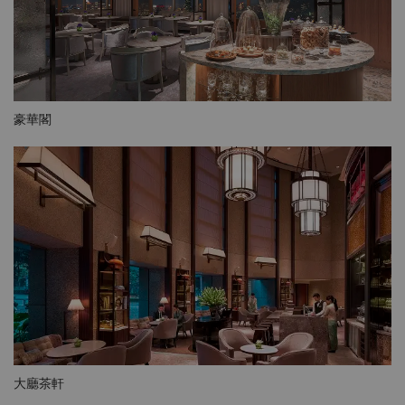
豪華閣
大廳茶軒