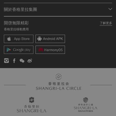
會員計劃概述
會議與宴會
關於香格里拉集團
加入香格里拉會
餐廳與酒吧
關於我們
我的賬戶
投資諮詢
開啓無限精彩
了解更多
我們的酒店品牌
常見問題
職業發展
香格里拉移動應用
香格里拉中心
聯絡我們
企業社會責任
香格里拉公寓
新聞稿
聯繫方式