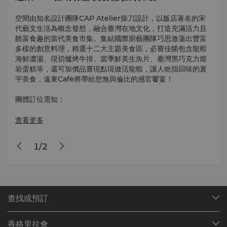
嚐到
空間由知名設計團隊CAP Atelier操刀設計，以飯店著名的宋
遠東
檳城
代藝文生活為概念發想，融合臺灣在地文化，打造充滿活力且
對故
膩操
饒富食趣的當代美食市集。集結國際廚藝團隊巧思激蕩出豐富
盛貿
多樣的創意料理，精選十二大主題美食區，必嘗佳餚包含龍蝦
刀。
海鮮濃湯、現切爐烤牛排、當季鮮美生魚片、臺灣黑巧克力熔
力，
岩蛋糕等，還可加價品嘗現點現做活龍蝦，讓人吮指回味的寰
他曾
都凝
宇美食，遠東Café將帶給您無與倫比的感官饗宴！
將火
，悉
聚了
團體訂位需知：
數化
15位以上之訂位，餐廳將酌收預估總餐費百分之二十作為訂
查看更多
查看
金，訂位日前七日可免費取消，如於七日內取消訂位，預付之
訂金可擇期於三個月內折抵餐費使用，逾期則不退還。
1
/
2
*自備酒水服務費每瓶酌收NTD 1000
查找或預訂
我們的目的地
香格里拉會