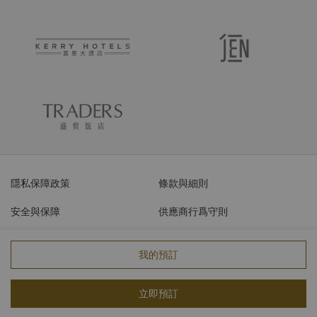
隱私保障政策
條款與細則
安全與保障
供應商行爲守則
網絡安全
我的預訂
© 2026 香格里拉國際飯店管理有限公司版權所有。
ICP經營許可證編號：
立即預訂
17055189