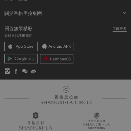
查找預訂
會員計劃概述
會議與宴會
關於香格里拉集團
加入香格里拉會
餐廳與酒吧
關於我們
我的賬戶
投資諮詢
開啓無限精彩
了解更多
我們的酒店品牌
常見問題
職業發展
香格里拉移動應用
香格里拉中心
聯絡我們
企業社會責任
香格里拉公寓
新聞稿
聯繫方式