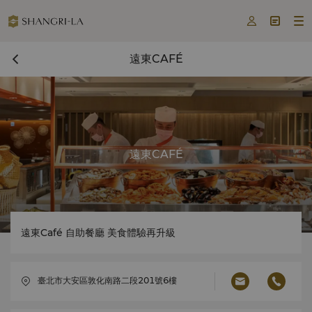



遠東CAFÉ
遠東CAFÉ
遠東Café 自助餐廳 美食體驗再升級
臺北市大安區敦化南路二段201號6樓