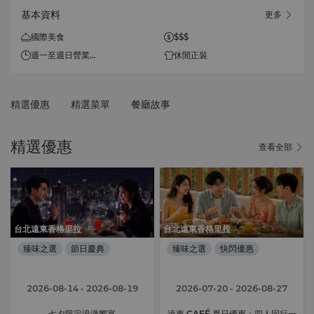
基本資料
更多
國際美食
$$$
週一至週日營業
休閒正裝
早餐
平日 06:30-10:00
假日 06:30-10:30
精選優惠
精選菜單
餐廳故事
午餐
11:45-14:00
精選優惠
查看全部
下午茶
週三至週日 15:00-17:00
晚餐
18:00-21:30
台北遠東香格里拉
台北遠東香格里拉
臻味之選
節日慶典
臻味之選
快閃優惠
2026-08-14
- 2026-08-19
2026-07-20
- 2026-08-27
七夕限定浪漫饗宴
遠東 CAFÉ 夏日優惠：四人同行一