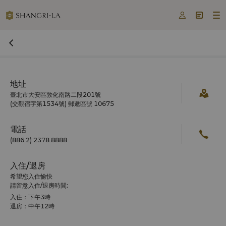



地址
臺北市大安區敦化南路二段201號
(交觀宿字第1534號) 郵遞區號 10675
電話
(886 2) 2378 8888
入住/退房
希望您入住愉快
請留意入住/退房時間:
入住：下午3時
退房：中午12時