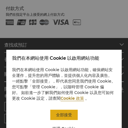
付款方式
我們在指定平台上接受的網上付款方式:
查找或預訂
我們的目的地
我們在本網站使用 Cookie 以啟用網站功能
香格里拉會
查找預訂
我們在本網站使用 Cookie 以啟用網站功能，確保網站安
會員計劃概述
會議與宴會
關於香格里拉集團
全運作，提升您的用戶體驗，並提供個人化內容及廣告。
加入香格里拉會
餐廳與酒吧
一經點擊「全部接受」，即代表您同意我們使用 Cookie。
關於我們
我的賬戶
投資諮詢
您可點擊「管理 Cookie」，以隨時管理 Cookie 偏
開啓無限精彩
了解更多
我們的酒店品牌
常見問題
職業發展
好。 如欲進一步了解我們如何使用 Cookie 以及您可如何
香格里拉移動應用
更改 Cookie 設定，請查閱
Cookie 政策
。
香格里拉中心
聯絡我們
企業社會責任
香格里拉公寓
新聞稿
聯繫方式
全部接受