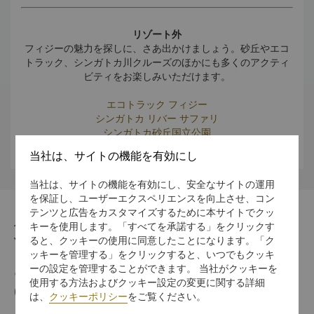
リゾート外
フィジーの魅力を探しに、さあ出かけましょう。砂丘やエコ
トラック、シンガトカ川クルーズのほかにも多くのアクティ
ビティをお楽しみいただけます。
エコトラック フィジー
シンガトカ リバー サファリ
シンガトカ砂丘国立公園
当社は、サイトの機能を有効にし
当社は、サイトの機能を有効にし、安全なサイトの運用
を保証し、ユーザーエクスペリエンスを向上させ、コン
テンツと広告をカスタマイズするために本サイトでクッ
住所
キーを使用します。「すべてを承諾する」をクリックす
ると、クッキーの使用に同意したことになります。「ク
Yanuca Island, Coral Coast, Fiji Islands
ッキーを管理する」をクリックすると、いつでもクッキ
ーの設定を管理することができます。 当社がクッキーを
電話番号
使用する方法およびクッキー設定の変更に関する詳細
(679) 652 0155
は、
クッキーポリシー
をご覧ください。