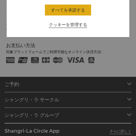
チェックイン / チェックアウト
すべてを承諾する
シャングリ・ラでのご滞在をお楽しみください。
チェックイン/アウトの時間は以下のとおりです。
クッキーを管理する
チェックイン: 15時
チェックアウト: 11時
お支払い方法
対象プラットフォームでご利用可能なオンライン決済方法:
ご予約
目的地
シャングリ・ラ サークル
ご予約の検索
プログラム概要
ミーティング＆イベント
シャングリ・ラ グループ
シャングリ・ラ サークルに入会
レストラン＆バー
シャングリ・ラ グループについて
私のアカウント
投資家の皆さま
Shangri-La Circle App
さらに詳しく
シャングリ・ラ ブランド
よくあるお問合せや質問
採用情報