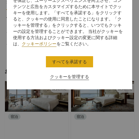
を保証し、ユーザーエクスペリエンスを向上させ、コン
オファー詳細
利用規約
テンツと広告をカスタマイズするために本サイトでクッ
キーを使用します。「すべてを承諾する」をクリックす
This offer includes:
ると、クッキーの使用に同意したことになります。「ク
ッキーを管理する」をクリックすると、いつでもクッキ
ーの設定を管理することができます。 当社がクッキーを
Daily buffet breakfast for 1 person.
使用する方法およびクッキー設定の変更に関する詳細
は、
クッキーポリシー
をご覧ください。
Stay at Deluxe Room.
すべてを承諾する
おすすめのオファー
クッキーを管理する
会員限定
会員限定
宿泊
宿泊