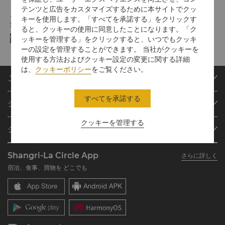
テンツと広告をカスタマイズするために本サイトでクッ
お支払い方法
キーを使用します。「すべてを承諾する」をクリックす
対象プラットフォームでご利用可能なオンライン決済方法:
ると、クッキーの使用に同意したことになります。「ク
ッキーを管理する」をクリックすると、いつでもクッキ
ーの設定を管理することができます。 当社がクッキーを
使用する方法およびクッキー設定の変更に関する詳細
は、
クッキーポリシー
をご覧ください。
ご予約
目的地
すべてを承諾する
シャングリ・ラ サークル
ご予約の検索
プログラム概要
ミーティング＆イベント
クッキーを管理する
シャングリ・ラ グループ
シャングリ・ラ サークルに入会
レストラン＆バー
シャングリ・ラ グループについて
私のアカウント
投資家の皆さま
Shangri-La Circle App
さらに詳しく
シャングリ・ラ ブランド
よくあるお問合せや質問
採用情報
宿泊、食事、買物を どこでも
シャングリ・ラ センター
SLCに関するお問い合わせ
企業の社会的責任
レジデンス
ニュース
お問い合わせ