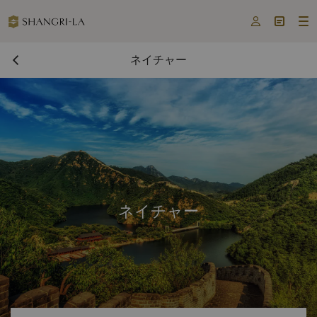



ネイチャー
ネイチャー