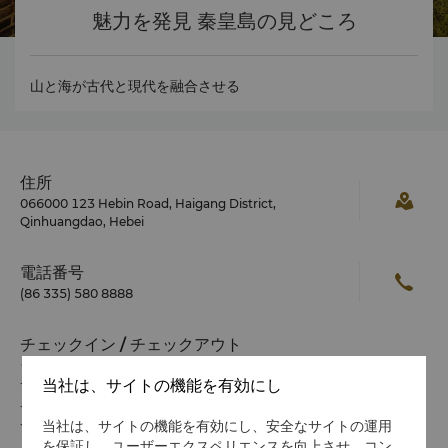
魅力を発見 秦皇島の見どころ
山と海が古代と現代を融合させる
住所
066000 123 Hebin Road, Haigang District,
Qinhuangdao, Hebei
電話番号
(86 335) 580 8888
チェックイン / チェックアウト
シャングリ・ラでのご滞在をお楽しみください。
当社は、サイトの機能を有効にし
チェックイン/アウトの時間は以下のとおりです。
チェックイン：14時
当社は、サイトの機能を有効にし、安全なサイトの運用
チェックアウト：12時
を保証し、ユーザーエクスペリエンスを向上させ、コン