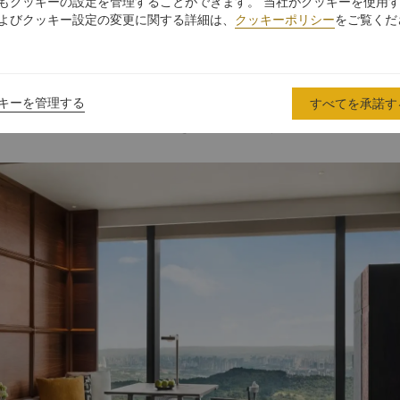
もクッキーの設定を管理することができます。 当社がクッキーを使用
よびクッキー設定の変更に関する詳細は、
クッキーポリシー
をご覧くだ
おすすめの客室タイプ
モダンでスタイリッシュな320の客室とスイートを擁しています。客室は
キーを管理する
すべてを承諾す
青秀山や民謡湖の美しい眺め。さらに、活気に満ちた南寧市の壮大な眺め
リ・ラ モーメントを、ぜひご体験ください。