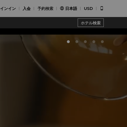
インイン
入会
予約検索
日本語
USD


ホテル検索