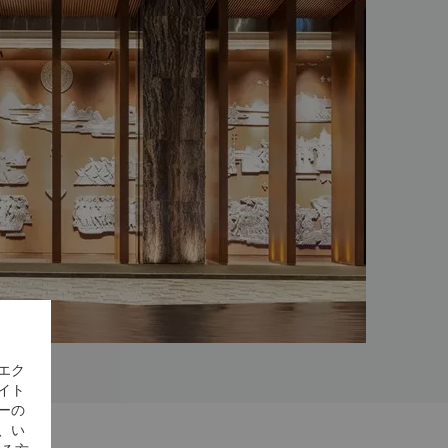
エク
イト
ーの
、い