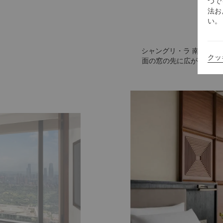
つで
法お
い。
シャングリ・ラ 南寧は、
クッ
面の窓の先に広がるのは