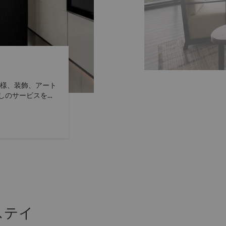
模様、装飾、アート
しのサービスをご
ステイ