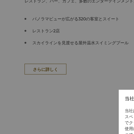
レストラン、バー、カフェ、多数のエンターテインメント
パノラマビューが広がる320の客室とスイート
レストラン2店
スカイラインを見渡せる屋外温水スイミングプール
さらに詳しく
当
当社
スペ
でク
使用