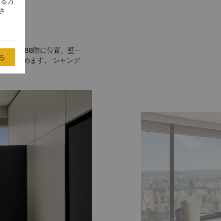
する方
さ
72階～88階に位置。壁一
る
も楽しめます。 シャング