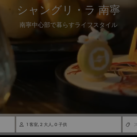
シャングリ・ラ 南寧
南寧中心部で暮らすライフスタイル
1
客室
,
2
大人
,
0
子供
