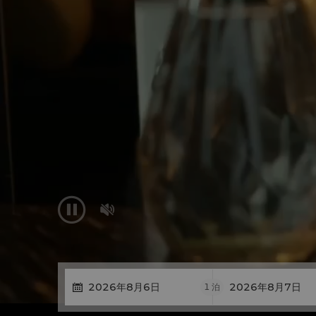


1
泊