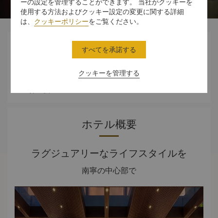
ーの設定を管理することができます。 当社がクッキーを
使用する方法およびクッキー設定の変更に関する詳細
は、
クッキーポリシー
をご覧ください。




すべてを承諾する
クッキーを管理する
スタンダード
ダイニング
体験
オファー
ルーム
ホテル概要
ラグジュアリーなライフスタイルを
南寧の中心部で