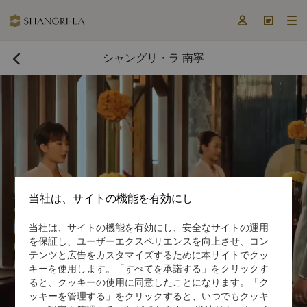



シャングリ・ラ 南寧

当社は、サイトの機能を有効にし
当社は、サイトの機能を有効にし、安全なサイトの運用
今すぐ予約する

を保証し、ユーザーエクスペリエンスを向上させ、コン
テンツと広告をカスタマイズするために本サイトでクッ

キーを使用します。「すべてを承諾する」をクリックす

ると、クッキーの使用に同意したことになります。「ク
ッキーを管理する」をクリックすると、いつでもクッキ