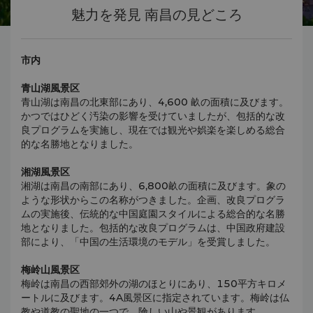
魅力を発見 南昌の見どころ
市内
青山湖風景区
青山湖は南昌の北東部にあり、4,600 畝の面積に及びます。
かつではひどく汚染の影響を受けていましたが、包括的な改
良プログラムを実施し、現在では観光や娯楽を楽しめる総合
的な名勝地となりました。
湘湖風景区
湘湖は南昌の南部にあり、6,800畝の面積に及びます。象の
ような形状からこの名称がつきました。企画、改良プログラ
ムの実施後、伝統的な中国庭園スタイルによる総合的な名勝
地となりました。包括的な改良プログラムは、中国政府建設
部により、「中国の生活環境のモデル」を受賞しました。
梅岭山風景区
梅岭は南昌の西部郊外の湖のほとりにあり、150平方キロメ
ートルに及びます。4A風景区に指定されています。梅岭は仏
教や道教の聖地の一つで、険しい山や景観があります。