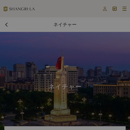



ネイチャー
ネイチャー