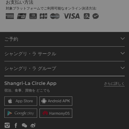
お支払い方法
対象プラットフォームでご利用可能なオンライン決済方法:
ご予約
目的地
シャングリ・ラ サークル
ご予約の検索
プログラム概要
ミーティング＆イベント
シャングリ・ラ グループ
シャングリ・ラ サークルに入会
レストラン＆バー
シャングリ・ラ グループについて
私のアカウント
投資家の皆さま
Shangri-La Circle App
さらに詳しく
シャングリ・ラ ブランド
よくあるお問合せや質問
採用情報
宿泊、食事、買物を どこでも
シャングリ・ラ センター
SLCに関するお問い合わせ
企業の社会的責任
レジデンス
ニュース
お問い合わせ