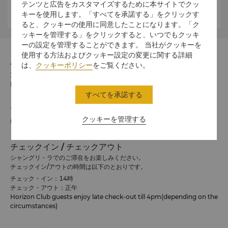
テンツと広告をカスタマイズするために本サイトでクッ
教の山です。
キーを使用します。「すべてを承諾する」をクリックす
ると、クッキーの使用に同意したことになります。「ク
ッキーを管理する」をクリックすると、いつでもクッキ
ーの設定を管理することができます。 当社がクッキーを
使用する方法およびクッキー設定の変更に関する詳細
住所
は、
クッキーポリシー
をご覧ください。
330038 No. 669, Cui Lin Road, Honggutan District,
Nanchang, Jiangxi Province
すべてを承諾する
電話番号
クッキーを管理する
(86 791) 8222 2888
チェックイン / チェックアウト
シャングリ・ラでのご滞在をお楽しみください。
チェックイン/アウトの時間は以下のとおりです。
チェック・イン：14時
チェック・アウト：正午
Horizon Club guests enjoy late check-out till 4pm(depending on the
circumstances)