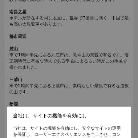
南昌之星
ホテルが所在する同じ地区に、世界で3番目に高く、中国で最
も高い大観覧車があります。
都市周辺
麓山
車で1時間半先にある九江市は、滝や山の景観で有名です。唐
王朝時代に有名な詩人である李 白による古い詩がこの地域で
書かれました。
三清山
車で2時間半先にある上饒市は、素晴らしい景観で有名な道教
の山です。
婺源
車で2時間半先にある婺源は、中国で最も美しい村の一つに選
当社は、サイトの機能を有効にし
ばれました。
当社は、サイトの機能を有効にし、安全なサイトの運用
龙虎山
を保証し、ユーザーエクスペリエンスを向上させ、コン
車で2時間の場所にある龙虎山は、素晴らしい景観で有名な道