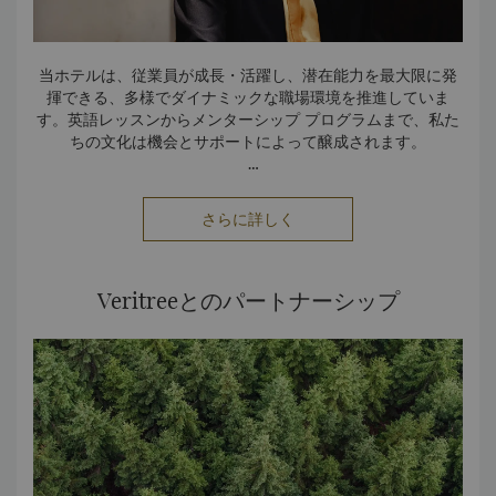
当ホテルは、従業員が成長・活躍し、潜在能力を最大限に発
揮できる、多様でダイナミックな職場環境を推進していま
す。英語レッスンからメンターシップ プログラムまで、私た
ちの文化は機会とサポートによって醸成されます。
これは、2年間の研修生マネージャー養成プログラムを通じて
行われ、将来のリーダー候補生は主要部門をローテーション
さらに詳しく
し、飲食部門、フロント、ハウスキーピング部門で実践的な
経験を積みます。実務を通じた学習に加え、参加者は正式な
トレーニングや外部ワークショップ、上級メンターからの指
導を受け、自信とリーダーシップスキルを養います。
Veritreeとのパートナーシップ
私たちの取り組みはホテルだけにとどまりません。私たちは
Make-A-Wish Internationalと提携して、難病の子どもた
ちの願いを叶えるサポートをし、継続的な募金活動を通じ
て、Guy's Cancer Charityを支援しています。また、地域活
動の取り組みにおいてはTeam London Bridgeと協力し、
Living Bankside Academyとも緊密に連携しています。