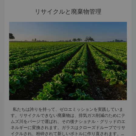
なお、このボトルは海洋プラスチックをアップサイクルした
ものです。このシンプルながら有意義な行動により、毎年3ト
リサイクルと廃棄物管理
ン以上の使い捨てプラスチックが世界の水路に流入するのを
防ぐことができます。
些細なことにも意味があります。かつてお客様に配布されて
いたプラスチック製のキーカードに代わり木製のキーカード
が採用されたことで、毎年廃棄されるはずだった何万ものプ
ラスチック製品が削減されています。それぞれの変化は、ラ
グジュアリーホスピタリティが地球にも深く配慮できるとい
う私たちの信念を反映しています。
私たちは誇りを持って、ゼロエミッションを実践していま
す。リサイクルできない廃棄物は、排気ガス削減のためにテ
ムズ川をバージで運ばれ、その後ナショナル・グリッドのエ
ネルギーに変換されます。ガラスはクローズドループでリサ
イクルされ、粉砕されて新しいボトルに作り直されます。ま