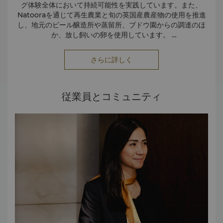
グ体験全体において持続可能性を実践しています。また、
Natooraを通じて再生農業と旬の英国産農産物の使用を推進
し、地元のビール醸造所や蒸留所、ブドウ園からの調達のほ
か、放し飼いの卵を使用しています。
私たちの「自然に根ざす」という哲学をメニューの指針とし
さらに詳しく
て、MSC認証の水産物からビーガンやベジタリアン向けの料
理まで、責任ある方法で調達した食材を活かし、絶滅危惧種
をその対象から除外しています。
従業員とコミュニティ
食品廃棄物は、当ホテルの嫌気性消化プロセスを経て再生可
能なバイオガスと肥料に変換され、英国の農場を支えていま
す。また、私たちのパートナーを通じて、これらの回収物は
余剰食品の地域社会への再分配にも貢献しています。