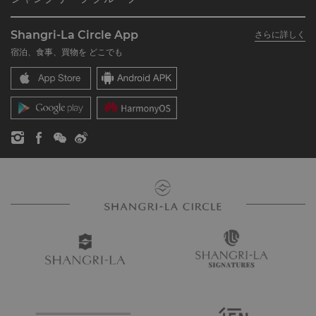
シャングリ・ラ サークルに入会
レストラン＆バー
シャングリ・ラ グループについて
私のアカウント
投資家の皆さま
Shangri-La Circle App
さらに詳しく
シャングリ・ラ ブランド
よくあるお問合せや質問
採用情報
宿泊、食事、買物を どこでも
シャングリ・ラ センター
SLCに関するお問い合わせ
企業の社会的責任
レジデンス
ニュース
お問い合わせ