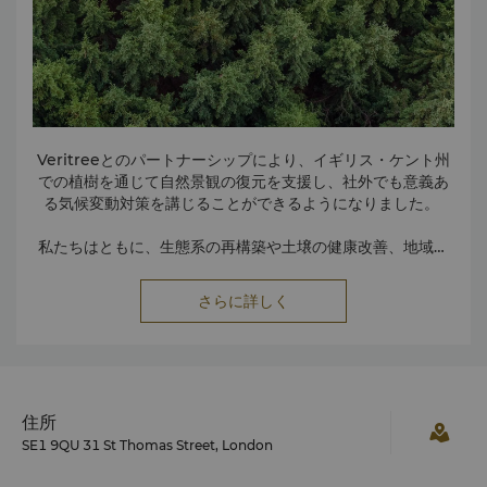
こうした取り組みは、従業員とコミュニティにとって有意義
なつながりを築き、プラスの変化を生み出すという私たちの
信念を反映しています。
Veritreeとのパートナーシップにより、イギリス・ケント州
での植樹を通じて自然景観の復元を支援し、社外でも意義あ
る気候変動対策を講じることができるようになりました。
私たちはともに、生態系の再構築や土壌の健康改善、地域の
生物多様性の向上、長期的な二酸化炭素削減への貢献を実現
する、自然に基づいたソリューションを支援しています。
さらに詳しく
ご宿泊、お食事、会議やイベントで弊社ホテルをご利用のお
客様には、任意で1ポンドの寄付をお願いしております。すべ
ての寄付は、現地データと革新的なテクノロジーを使用して
厳重に監視される検証済みの森林再生プロジェクトを支援に
用いられ、透明性と永続的なプラスの影響を保証します。団
住所
結することで、私たちは脆弱な景観を再生し、将来世代のた
SE1 9QU 31 St Thomas Street, London
めにより健全な環境を作り出すことに貢献します。