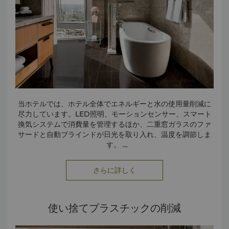
当ホテルでは、ホテル全体でエネルギーと水の使用量削減に
尽力しています。LED照明、モーションセンサー、スマート
換気システムで消費量を管理するほか、二重窓ガラスのファ
サードと自動ブラインドが日光を取り入れ、温度を調節しま
す。
各部門にはエネルギー使用量を監視する管理責任者がおり、
さらに詳しく
またハイブリッド車の利用により、二酸化炭素排出量を抑え
た移動を支援しています。
水の使用は、センサー作動式の蛇口で制御。リネンとタオル
使い捨てプラスチックの削減
は、特にリクエストがない限り3日ごとの交換とし、水とエネ
ルギーを節約しています。こうした思慮深い効率化を通じ