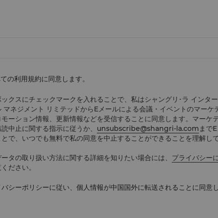
べての利用規約に同意します。
ボックスにチェックマークを入れることで、私はシャングリ･ラ インタ
ル マネジメント リミテッドからEメールによる会議・イベントのマーケ
ロモーション情報、更新情報などを受信することに同意します。マーケ
購読中止に関する指示に従うか、
unsubscribe@shangri-la.com
まで
ことで、いつでも無料で私の同意を中止することができることを理解し
データの取り扱い方法に関する詳細を知りたい場合には、
プライバシー
覧ください。
イバシーポリシーに従い、個人情報が中国国外に転送されることに同意