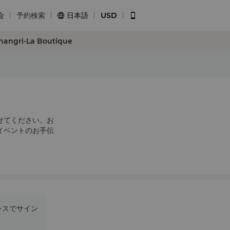
会
予約検索
日本語
USD


hangri-La Boutique
せてください。お
イベントのお手伝
レスでサイン