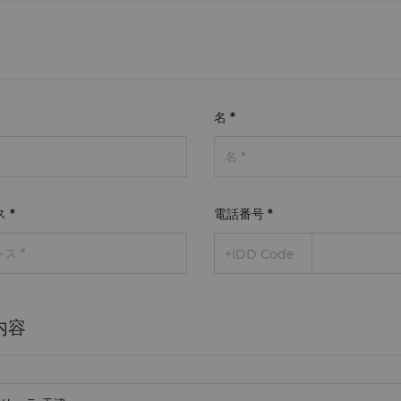
名
*
ス
*
電話番号
*
+IDD Code
内容