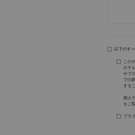
以下のす
この
ホテ
やプ
での
する
個人
をご
プラ