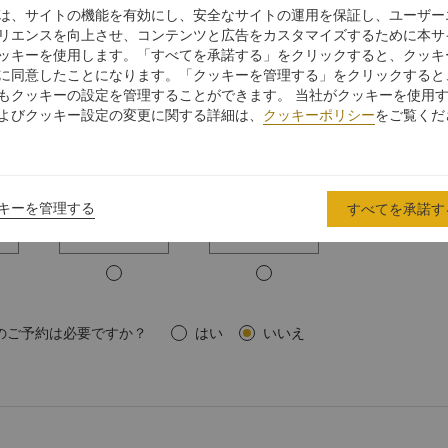
は、サイトの機能を有効にし、安全なサイトの運用を保証し、ユーザー
ル
ボードルーム
クラスルーム
リエンスを向上させ、コンテンツと広告をカスタマイズするために本サ
ッキーを使用します。「すべてを承諾する」をクリックすると、クッキ
に同意したことになります。「クッキーを管理する」をクリックすると
もクッキーの設定を管理することができます。 当社がクッキーを使用
よびクッキー設定の変更に関する詳細は、
クッキーポリシー
をご覧くだ
スタンディング
コの字型
キーを管理する
すべてを承諾す
のご予約は必要ですか？
はい
いいえ