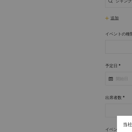
追加
イベントの種
予定日
*
出席者数
*
当
イベント設営