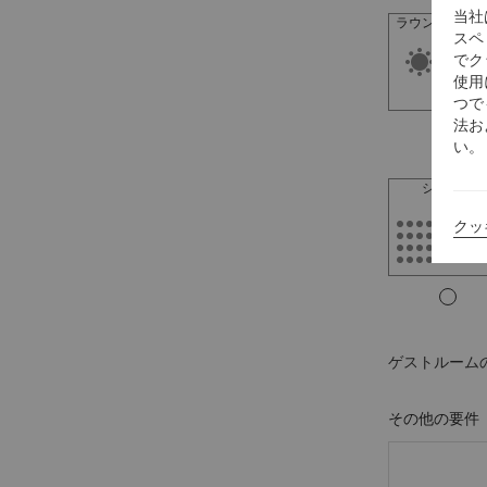
当社
ラウンドテーブ
スペ
でク
使用
つで
法お
い。
シアター
クッ
ゲストルーム
その他の要件