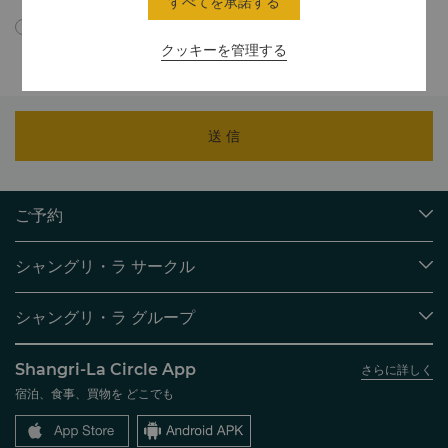
すべてを承諾する
プライバシーポリシーに従い、個人情報が中国国外に転送さ
れることに同意します。
クッキーを管理する
送 信
ご予約
目的地
シャングリ・ラ サークル
ご予約の検索
プログラム概要
ミーティング＆イベント
シャングリ・ラ グループ
シャングリ・ラ サークルに入会
レストラン＆バー
シャングリ・ラ グループについて
私のアカウント
投資家の皆さま
Shangri-La Circle App
さらに詳しく
シャングリ・ラ ブランド
よくあるお問合せや質問
採用情報
宿泊、食事、買物を どこでも
シャングリ・ラ センター
SLCに関するお問い合わせ
企業の社会的責任
レジデンス
ニュース