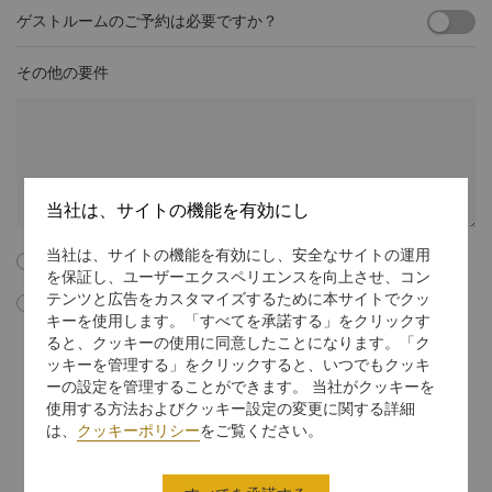
ゲストルームのご予約は必要ですか？
その他の要件
当社は、サイトの機能を有効にし
当社は、サイトの機能を有効にし、安全なサイトの運用
以下のすべての利用規約に同意します。
を保証し、ユーザーエクスペリエンスを向上させ、コン
テンツと広告をカスタマイズするために本サイトでクッ
このボックスにチェックマークを入れることで、私はシャングリ･ラ イ
キーを使用します。「すべてを承諾する」をクリックす
ンターナショナル ホテル マネジメント リミテッドからEメールによる
ると、クッキーの使用に同意したことになります。「ク
会議・イベントのマーケティング資料やプロモーション情報、更新情報
ッキーを管理する」をクリックすると、いつでもクッキ
などを受信することに同意します。マーケティング通信での購読中止に
関する指示に従うか、
unsubscribe@shangri-la.com
までEメールを
ーの設定を管理することができます。 当社がクッキーを
送信することで、いつでも無料で私の同意を中止することができること
使用する方法およびクッキー設定の変更に関する詳細
を理解しています。
は、
クッキーポリシー
をご覧ください。
個人データの取り扱い方法に関する詳細を知りたい場合には、
プライバ
シーに関する方針
をご覧ください。