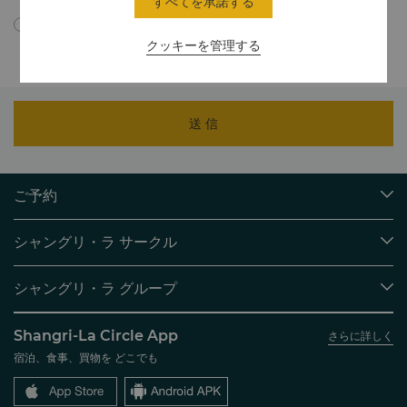
すべてを承諾する
プライバシーポリシーに従い、個人情報が中国国外に転送さ
れることに同意します。
クッキーを管理する
送 信
ご予約
目的地
シャングリ・ラ サークル
ご予約の検索
プログラム概要
ミーティング＆イベント
シャングリ・ラ グループ
シャングリ・ラ サークルに入会
レストラン＆バー
シャングリ・ラ グループについて
私のアカウント
投資家の皆さま
Shangri-La Circle App
さらに詳しく
シャングリ・ラ ブランド
よくあるお問合せや質問
採用情報
宿泊、食事、買物を どこでも
シャングリ・ラ センター
SLCに関するお問い合わせ
企業の社会的責任
レジデンス
ニュース