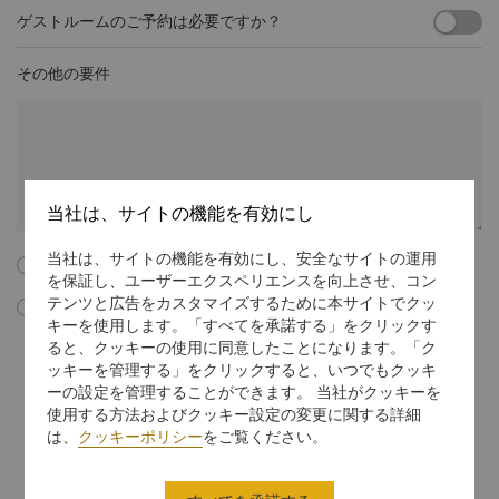
ゲストルームのご予約は必要ですか？
その他の要件
当社は、サイトの機能を有効にし
当社は、サイトの機能を有効にし、安全なサイトの運用
以下のすべての利用規約に同意します。
を保証し、ユーザーエクスペリエンスを向上させ、コン
テンツと広告をカスタマイズするために本サイトでクッ
このボックスにチェックマークを入れることで、私はシャングリ･ラ イ
キーを使用します。「すべてを承諾する」をクリックす
ンターナショナル ホテル マネジメント リミテッドからEメールによる
ると、クッキーの使用に同意したことになります。「ク
会議・イベントのマーケティング資料やプロモーション情報、更新情報
ッキーを管理する」をクリックすると、いつでもクッキ
などを受信することに同意します。マーケティング通信での購読中止に
関する指示に従うか、
unsubscribe@shangri-la.com
までEメールを
ーの設定を管理することができます。 当社がクッキーを
送信することで、いつでも無料で私の同意を中止することができること
使用する方法およびクッキー設定の変更に関する詳細
を理解しています。
は、
クッキーポリシー
をご覧ください。
個人データの取り扱い方法に関する詳細を知りたい場合には、
プライバ
シーに関する方針
をご覧ください。