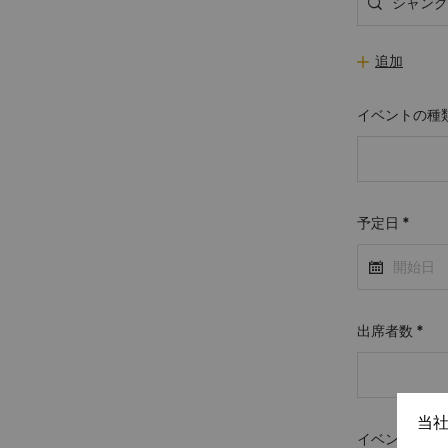
追加
イベントの種
予定日
*
出席者数
*
当
イベント設営