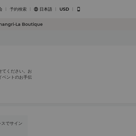
会
予約検索
日本語
USD


hangri-La Boutique
せてください。お
イベントのお手伝
レスでサイン