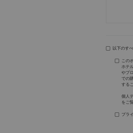
以下のす
この
ホテ
やプ
での
する
個人
をご
プラ