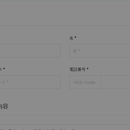
名
*
ス
*
電話番号
*
+IDD Code
内容