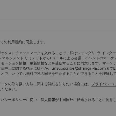
べての利用規約に同意します。
ボックスにチェックマークを入れることで、私はシャングリ･ラ インタ
ル マネジメント リミテッドからEメールによる会議・イベントのマーケ
ロモーション情報、更新情報などを受信することに同意します。マーケ
購読中止に関する指示に従うか、
unsubscribe@shangri-la.com
まで
ことで、いつでも無料で私の同意を中止することができることを理解し
データの取り扱い方法に関する詳細を知りたい場合には、
プライバシー
覧ください。
イバシーポリシーに従い、個人情報が中国国外に転送されることに同意