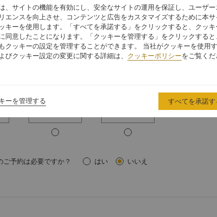
は、サイトの機能を有効にし、安全なサイトの運用を保証し、ユーザー
ル
ボードルーム
クラスルーム
リエンスを向上させ、コンテンツと広告をカスタマイズするために本サ
ッキーを使用します。「すべてを承諾する」をクリックすると、クッキ
に同意したことになります。「クッキーを管理する」をクリックすると
もクッキーの設定を管理することができます。 当社がクッキーを使用
よびクッキー設定の変更に関する詳細は、
クッキーポリシー
をご覧くだ
スタンディング
コの字型
キーを管理する
すべてを承諾す
のご予約は必要ですか？
はい
いいえ