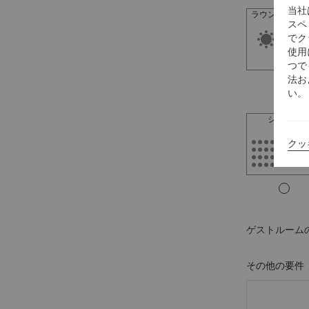
当社
ラウンドテーブ
スペ
でク
使用
つで
法お
い。
シアター
クッ
ゲストルーム
その他の要件