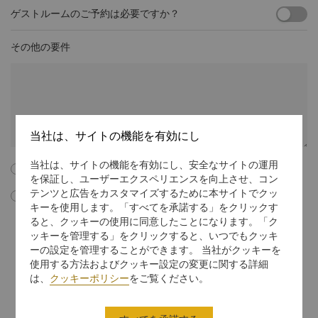
ゲストルームのご予約は必要ですか？
その他の要件
当社は、サイトの機能を有効にし
当社は、サイトの機能を有効にし、安全なサイトの運用
以下のすべての利用規約に同意します。
を保証し、ユーザーエクスペリエンスを向上させ、コン
テンツと広告をカスタマイズするために本サイトでクッ
このボックスにチェックマークを入れることで、私はシャングリ･ラ イ
キーを使用します。「すべてを承諾する」をクリックす
ンターナショナル ホテル マネジメント リミテッドからEメールによる
ると、クッキーの使用に同意したことになります。「ク
会議・イベントのマーケティング資料やプロモーション情報、更新情報
ッキーを管理する」をクリックすると、いつでもクッキ
などを受信することに同意します。マーケティング通信での購読中止に
関する指示に従うか、
unsubscribe@shangri-la.com
までEメールを
ーの設定を管理することができます。 当社がクッキーを
送信することで、いつでも無料で私の同意を中止することができること
使用する方法およびクッキー設定の変更に関する詳細
を理解しています。
は、
クッキーポリシー
をご覧ください。
個人データの取り扱い方法に関する詳細を知りたい場合には、
プライバ
シーに関する方針
をご覧ください。