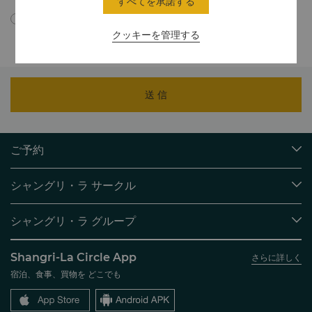
すべてを承諾する
プライバシーポリシーに従い、個人情報が中国国外に転送さ
れることに同意します。
クッキーを管理する
送 信
ご予約
目的地
シャングリ・ラ サークル
ご予約の検索
プログラム概要
ミーティング＆イベント
シャングリ・ラ グループ
シャングリ・ラ サークルに入会
レストラン＆バー
シャングリ・ラ グループについて
私のアカウント
投資家の皆さま
Shangri-La Circle App
さらに詳しく
シャングリ・ラ ブランド
よくあるお問合せや質問
採用情報
宿泊、食事、買物を どこでも
シャングリ・ラ センター
SLCに関するお問い合わせ
企業の社会的責任
レジデンス
ニュース