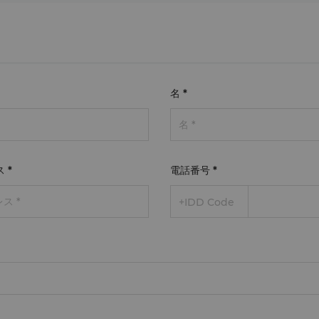
名
*
ス
*
電話番号
*
+IDD Code