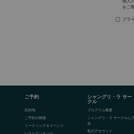
個人
をご
プラ
ご予約
シャングリ・ラ サー
クル
目的地
プログラム概要
ご予約の検索
シャングリ・ラ サークルに
会
ミーティング＆イベント
私のアカウント
レストラン＆バー