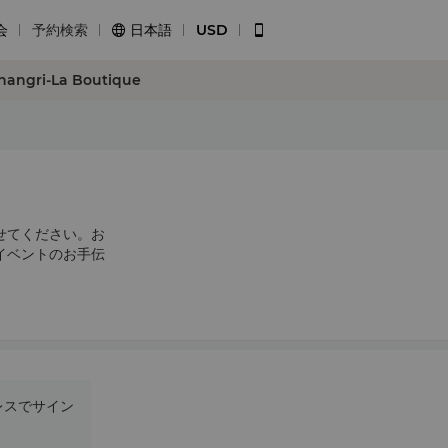
会
予約検索
日本語
USD


hangri-La Boutique
せてください。お
イベントのお手伝
レスでサイン