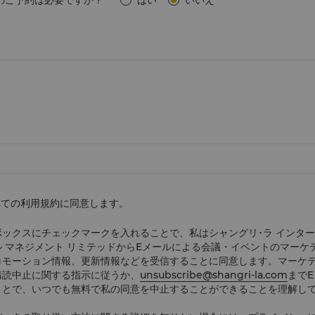
のご予約は必要ですか？
はい
いいえ
べての利用規約に同意します。
ボックスにチェックマークを入れることで、私はシャングリ･ラ インタ
ル マネジメント リミテッドからEメールによる会議・イベントのマーケ
ロモーション情報、更新情報などを受信することに同意します。マーケ
購読中止に関する指示に従うか、
unsubscribe@shangri-la.com
まで
ことで、いつでも無料で私の同意を中止することができることを理解し