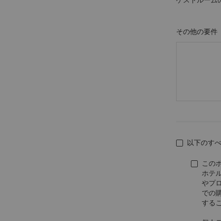
ゲストルーム
その他の要件
以下のす
この
ホテ
やプ
での
する