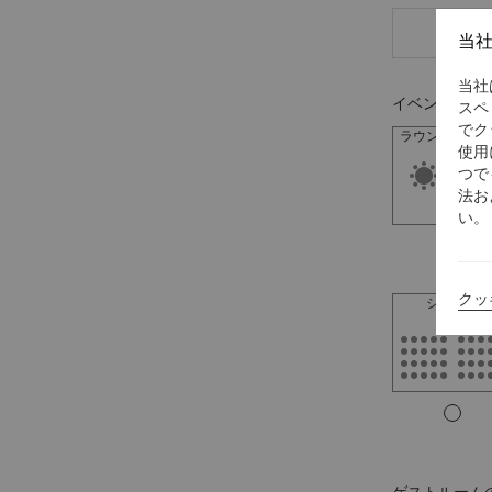
当
当社
イベント設営
スペ
でク
ラウンドテーブ
使用
つで
法お
い。
クッ
シアター