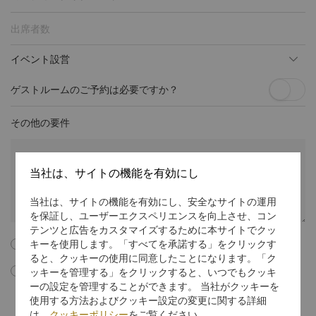
イベント設営
ゲストルームのご予約は必要ですか？
その他の要件
当社は、サイトの機能を有効にし
当社は、サイトの機能を有効にし、安全なサイトの運用
を保証し、ユーザーエクスペリエンスを向上させ、コン
テンツと広告をカスタマイズするために本サイトでクッ
キーを使用します。「すべてを承諾する」をクリックす
以下のすべての利用規約に同意します。
ると、クッキーの使用に同意したことになります。「ク
ッキーを管理する」をクリックすると、いつでもクッキ
このボックスにチェックマークを入れることで、私はシャングリ･ラ イ
ンターナショナル ホテル マネジメント リミテッドからEメールによる
ーの設定を管理することができます。 当社がクッキーを
会議・イベントのマーケティング資料やプロモーション情報、更新情報
使用する方法およびクッキー設定の変更に関する詳細
などを受信することに同意します。マーケティング通信での購読中止に
は、
クッキーポリシー
をご覧ください。