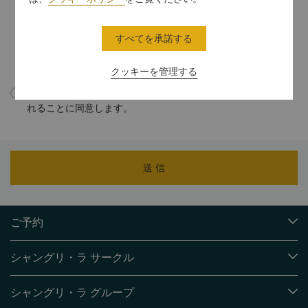
関する指示に従うか、
unsubscribe@shangri-la.com
までEメールを
送信することで、いつでも無料で私の同意を中止することができること
を理解しています。
すべてを承諾する
個人データの取り扱い方法に関する詳細を知りたい場合には、
プライバ
シーに関する方針
をご覧ください。
クッキーを管理する
プライバシーポリシーに従い、個人情報が中国国外に転送さ
れることに同意します。
送 信
ご予約
目的地
シャングリ・ラ サークル
ご予約の検索
プログラム概要
ミーティング＆イベント
シャングリ・ラ グループ
シャングリ・ラ サークルに入会
レストラン＆バー