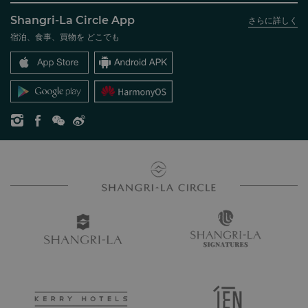
シャングリ・ラ グループについて
私のアカウント
投資家の皆さま
Shangri-La Circle App
さらに詳しく
シャングリ・ラ ブランド
よくあるお問合せや質問
採用情報
宿泊、食事、買物を どこでも
シャングリ・ラ センター
SLCに関するお問い合わせ
企業の社会的責任
レジデンス
ニュース
お問い合わせ