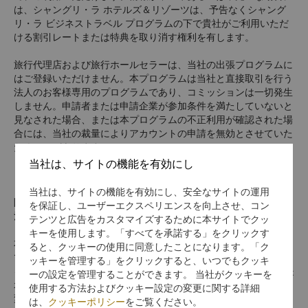
は、シャングリ・ラ ホテルズ＆リゾーツは、予告なくシャング
リ・ラ ビジネストラベル プログラムの下で貴社がご利用いただ
ける割引レートまたは特典を取り消す権利を有します。
旅行代理店および旅行ホールセラーは、当社の出張プログラムに
はご登録いただけません。本プログラムは当社と直接取引を行う
法人のお客様専用のプログラムであり、コミッションは一切発生
しません。申請者または申請企業が参加条件を満たしていないと
見なされた場合、または本プログラムの不正利用が確認された場
合には、当社の裁量によりアカウントの申請を無効とさせていた
だくことがあります。
当社は、サイトの機能を有効にし
ビジネストラベルレートをご利用いただける貴社専用に割り当て
られた独自のプロモーションコードの共有は、貴社の社員のみに
当社は、サイトの機能を有効にし、安全なサイトの運用
限られており、譲渡や再販売を含み、当ホテルでの個人的なご宿
を保証し、ユーザーエクスペリエンスを向上させ、コン
泊や商業的な目的を対象に第三者へ開示することはできません。
テンツと広告をカスタマイズするために本サイトでクッ
キーを使用します。「すべてを承諾する」をクリックす
本プログラムの特典をご利用いただくゲストが実際に貴社の社員
ると、クッキーの使用に同意したことになります。「ク
であることを確認するため、チェックインの際、雇用の証明にな
ッキーを管理する」をクリックすると、いつでもクッキ
るもの（会社のIDカードや名刺など）の提示が求められます。提
ーの設定を管理することができます。 当社がクッキーを
示ができない場合には、ホテルはご予約をフレキシブルレートに
使用する方法およびクッキー設定の変更に関する詳細
変更する権利を有します。
は、
クッキーポリシー
をご覧ください。