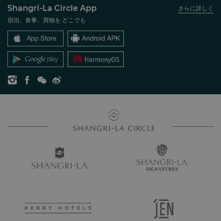
Shangri-La Circle App
さらに詳しく
シャングリ・ラ ブランド
よくあるお問合せや質問
採用情報
宿泊、食事、買物を どこでも
シャングリ・ラ センター
SLCに関するお問い合わせ
企業の社会的責任
レジデンス
ニュース
お問い合わせ