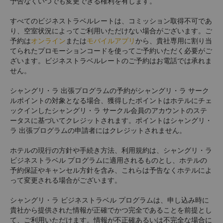
予告なくいつでも変更できる権利を有します。
すべてのビジネストラベルレートは、コミッション取得不可であ
り、空室状況によってご利用いただけない場合がございます。ご
予約は
オンライン
または
モバイルアプリ
から、貴社専用に割り当
てられたプロモーションコードを使ってご予約いただく必要がご
ざいます。ビジネストラベルレートのご予約はお電話では承れま
せん。
シャングリ・ラ 出張プログラムの予約がシャングリ・ラ サーク
ルポイントの対象となる場合、獲得したポイントはホテルにチェ
ックインしたシャングリ・ラ サークル会員のアカウントのステ
ータスに基づいてクレジットされます。ポイントはシャングリ・
ラ 出張プログラムの申請者にはクレジットされません。
ホテルの現行の方針や手続き方法、利用規約は、シャングリ・ラ
ビジネストラベル プログラムに適用されるものとし、ホテルの
予約保証やキャンセル方針を含み、これらは予告なくホテルによ
って変更される場合がございます。
シャングリ・ラ ビジネストラベル プログラムは、申し込み時に
貴社から提供された情報が正確でかつ完全であることを前提とし
て、ご利用いただけます。情報が不正確あるいは不完全な場合に