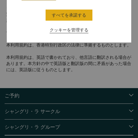
シャングリ・ラ ホテルズ＆リゾーツは、予告なく本利用規約を
変更することができます。本利用規約を定期的にご覧いただき最
すべてを承諾する
新情報をご確認ください。シャングリ・ラ ビジネストラベル プ
ログラムへの参加は、貴社による本利用規約への同意を構成しま
クッキーを管理する
す。
本利用規約は、香港特別行政区の法律に準拠するものとします。
本利用規約は、英語で書かれており、他言語に翻訳される場合が
あります。本方針の中で英語版と翻訳版の間に矛盾があった場合
には、英語版に従うものとします。
ご予約
目的地
シャングリ・ラ サークル
ご予約の検索
プログラム概要
ミーティング＆イベント
シャングリ・ラ グループ
シャングリ・ラ サークルに入会
レストラン＆バー
シャングリ・ラ グループについて
私のアカウント
投資家の皆さま