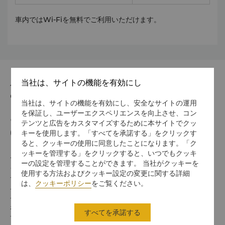
車内ではWi-Fiを無料でご利用いただけます。
当社は、サイトの機能を有効にし
住所
610021 9 Binjiang Dong Road, Chengdu
当社は、サイトの機能を有効にし、安全なサイトの運用
を保証し、ユーザーエクスペリエンスを向上させ、コン
電話番号
テンツと広告をカスタマイズするために本サイトでクッ
キーを使用します。「すべてを承諾する」をクリックす
(86 28) 8888 9999
ると、クッキーの使用に同意したことになります。「ク
ッキーを管理する」をクリックすると、いつでもクッキ
チェックイン / チェックアウト
ーの設定を管理することができます。 当社がクッキーを
シャングリ・ラでのご滞在をお楽しみください。
使用する方法およびクッキー設定の変更に関する詳細
チェックイン/アウトの時間は以下のとおりです。
は、
クッキーポリシー
をご覧ください。
チェックイン：14時
チェックアウト：12時
ホライゾンクラブのゲストルームにご宿泊のお客様は、16時までのレイト
すべてを承諾する
チェック・アウトをご利用いただけます。