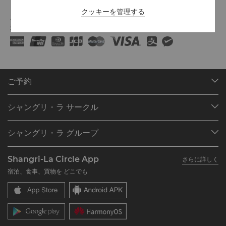
クッキーを管理する
お支払い方法
対象プラットフォームでご利用可能なオンライン決済方法:
ご予約
目的地
シャングリ・ラ サークル
ご予約の検索
プログラム概要
ミーティング＆イベント
シャングリ・ラ グループ
シャングリ・ラ サークルに入会
レストラン＆バー
シャングリ・ラ グループについて
私のアカウント
投資家の皆さま
Shangri-La Circle App
さらに詳しく
シャングリ・ラ ブランド
よくあるお問合せや質問
採用情報
宿泊、食事、買物を どこでも
シャングリ・ラ センター
SLCに関するお問い合わせ
企業の社会的責任
レジデンス
ニュース
お問い合わせ