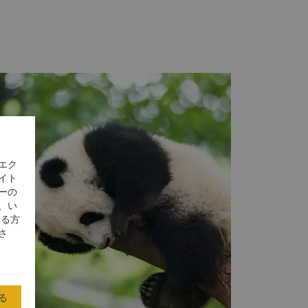
、ハロー成都 （2017年） カフェZ - C
トラン、四
せは、ダイレクター・オブ・コミュニケーションま
dy Liu
mandy.liuyl@shangri-la.com
電話：
エク
イト
ーの
、い
する方
さ
る