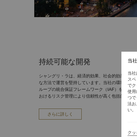
ンジ ビジネス施設 レセプションルーム / ボードルーム 電話会議設備 サービス ブ
ロードバンドインターネット接続 製本サービス フ
リントサービス コピーサービス スキャンサービス 
設備 オーディオビジュアル機器 ブロードバンド
ー LCDプロジェクター、スライドプロジェクター 
持続可能な開発
当
当社
シャングリ・ラは、経済的効果、社会的効果、環
スペ
な方法で運営を堅持しています。当社の環境・社会
でク
ループの統合保証フレームワーク（IAF）を基盤
使用
おけるリスク管理により信頼性が高く包括的な基
つで
を確保することでリスク低減を図っています。
法お
い。
さらに詳しく
クッ