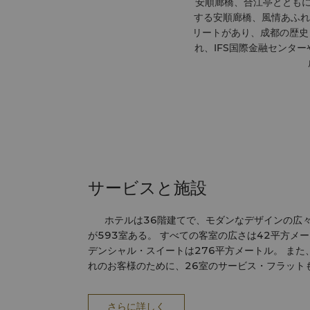
安順廊橋、合江亭とともに
する安順廊橋、風情あふれ
リートがあり、成都の歴史
れ、IFS国際金融センタ
サービスと施設
ホテルは36階建てで、モダンなデザインの広々
が593室ある。 すべての客室の広さは42平方メ
デンシャル・スイートは276平方メートル。 ま
れのお客様のために、26室のサービス・フラット
の総面積は約4,500平方メートルで、天井高が約
ーム（2,100平方メートル）を含む会議施設も充実
さらに詳しく