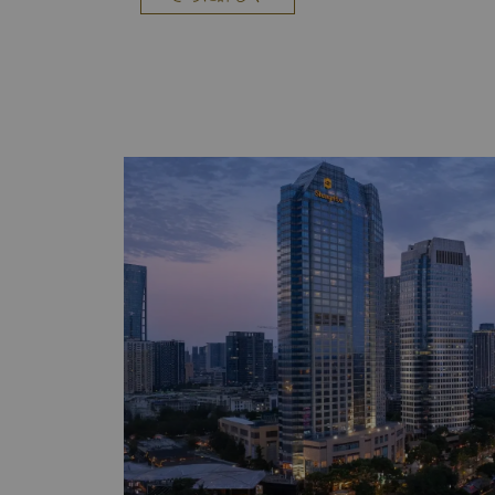
平方メートルのボールルーム、15室のユニークな
ム、スタジオがあり、あらゆる規模の会議や宴会にご
テルには3つのレストランがあり、お客様に豊富な
ています。 ハイビスカスカフェ ウエスタンレスト
ッチンで世界各国の料理をお楽しみいただけます。
グネチャーレストランである中国料理レストラン
シュランレストラン「徐家キュイジーヌ」の創始
（シューファン）とタッグを組み、エグゼクティ
ー）による24の味をお楽しみいただける香宮四川
た、ご家族でのお集まりやビジネスバンケットに
ルームも多数ご用意しております。 エレガントで
床から天井までの大きなガラス越しに美しい川の
また、24時間ルームサービスもご利用いただけます。 シャングリ・ラ
ープ自慢のスパでは、11室の広々としたトリート
ルルーム）、屋外テニスコート、プライベートヨガ
プールを備えた24時間営業のフィットネスセンターを
会議施設 バリアフリー設備 禁煙ルーム 駐車場 電子貸金
靴磨きサービス エクスプレスチェックイン・チェ
サービス 郵便サービス 貸金庫サービス トラベル
ビス レンタカーサービス タクシー＆リムジンサービス ショップ ギフト
ケータリング ルームサービス時間：6:00～23:0