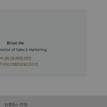
Brian He
rector of Sales & Marketing
Tel:
(86 28) 8888 9999
l:
brian.he@shangri-la.com
お支払い方法