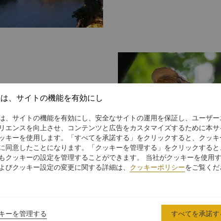
年） お勧めの中国料理最優秀賞、ターゲット ベストファミリーホテル、ソウフト
ラベル ベストサービスホテル、ソウフトラベル 最も影響力のあるエグゼクティブ
ァックスサービス レーザープ
シェフ、トウティアオ 成都料理で最も影響力のある人トップ10、イートウェル
ワープロ/翻訳/通訳サービス
外国人のお気に入りのホテルトップ10
・インターネット・コンピュータ
トリップグルメリスト、Cトリップ ベストクオリティビュッフェレス
携帯電話 コピー機 プリンター
川デイリー 2018年のモデルブランドホテル、シンホイサロン 忠実なモデル企業
詳細やプレスに関するお問合
でお問合せください。 Mrs.Man
(86 28) 8888 9999
社は、サイトの機能を有効にし
は、サイトの機能を有効にし、安全なサイトの運用を保証し、ユーザー
境的効果を両立させる持続可能
リエンスを向上させ、コンテンツと広告をカスタマイズするために本サ
・ガバナンス（ESG）は、グ
ッキーを使用します。「すべてを承諾する」をクリックすると、クッキ
としており、この枠組みは事業に
に同意したことになります。「クッキーを管理する」をクリックすると
盤を提供し、内部統制の有効性
もクッキーの設定を管理することができます。 当社がクッキーを使用
よびクッキー設定の変更に関する詳細は、
クッキーポリシー
をご覧くだ
キーを管理する
すべてを承諾す