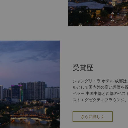
デザインのファンクションルー
利用いただけます。 ホ
お食事のオプションをご提供し
ランでは、9種類のオープンキ
 シャングリ・ラ グループのシ
香宮（シャンパレス）では、ミ
者である四川料理の巨匠、徐範
ブシェフ唐柯麗（タン・ケリ
料理をご用意しております。ま
最適なプライベートダイニング
静かなロビーラウンジからは、
受賞歴
眺めをお楽しみいただけます。
 グル
シャングリ・ラ ホテル 成都
メントルーム（うち4室はダブ
ルとして国内外の高い評価を得ています。 ベストビジネ
スタジオ、25メートルの温水
ベラー 中国中部と西部のベストビジネスホテル、TTG （2017～2018年） ベ
ご利用いただけます。 施設
ストエグゼクティブラウンジ、ト
庫 ヘアサロン サービス
トコンファレンスホテル、ゴールデン
ックアウトサービス ランドリー
ホテル・オブ・ザ・イヤー、プレミアトラベラー 
＆トランスポート 空港送迎サー
さらに詳しく
ル、ホテルディスカバリー ベストファミリーホテル、シナウェイボ （2018
ショップ
年） 香宮 – ベスト中国料理レストラン、レストランレビュー （2017～2018
0 2つのレストラン ロビーラウ