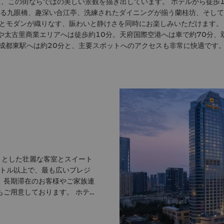
、この街ならではの美しい景観を描き出しています。 ホテルから徒歩
る九眼橋、趣深い合江亭、洗練されたダイニングが揃う蘭桂坊、そして
とモダンが織りなす、賑わいと静けさを同時にお楽しみいただけます。
ーや太古里商業エリアへは徒歩約10分。天府国際空港へは車で約70分、
成都東駅へは約20分と、主要スポットへのアクセスも非常に快適です
とした壮麗な客室とスイート
ートル以上で、最も広いプレジ
た、長期滞在のお客様やご家族連
もご用意しております。 ホテル
9メートルのグランド・ボールル
しています。 その他にも500