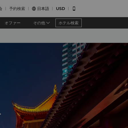
会
予約検索
日本語
USD


オファー
その他
ホテル検索
ー