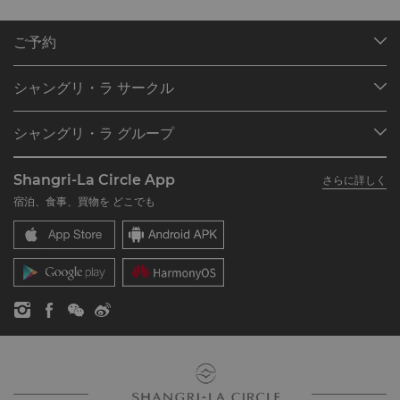
ご予約
目的地
シャングリ・ラ サークル
ご予約の検索
プログラム概要
ミーティング＆イベント
シャングリ・ラ グループ
シャングリ・ラ サークルに入会
レストラン＆バー
シャングリ・ラ グループについて
私のアカウント
投資家の皆さま
Shangri-La Circle App
さらに詳しく
シャングリ・ラ ブランド
よくあるお問合せや質問
採用情報
宿泊、食事、買物を どこでも
シャングリ・ラ センター
SLCに関するお問い合わせ
企業の社会的責任
レジデンス
ニュース
お問い合わせ