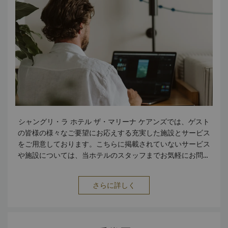
シャングリ・ラ ホテル ザ・マリーナ ケアンズでは、ゲスト
の皆様の様々なご要望にお応えする充実した施設とサービス
をご用意しております。こちらに掲載されていないサービス
や施設については、当ホテルのスタッフまでお気軽にお問合
せください。 施設 ビジネスセンター 会議設備 ヘルスクラブ
バリアフリー施設 禁煙ルーム 駐車場 フロントのセーフティ
さらに詳しく
ボックス アーリーアライバルエリア サービス インターネ
ット接続（無料） 無料靴磨きサービス エクスプレス チェッ
クイン/チェックアウト サービス クリーニング 郵便・宅配便
サービス 交通&トラベル ホテル・空港間の送迎の予約サー