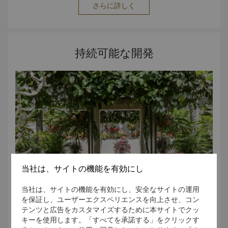
クター 携帯電話レンタル コピーサービス プリンター
さらに詳しく
ワード」（2024年）（レストラン「ザ・バックヤード」）
オーストラリア調理師連盟2位（2023年） トリップアドバ
イザー「トラベラーズ チョイス ウィナー」（2023年） 詳細
およびその他プレスのお問い合わせについては、下記のマー
持続可能な開発
ケティングコミュニケーション担当マネージャーにご連絡く
ださい。 マルジャニ・ラヒーム
ben.lim@shangri-la.com
電話：(61) 7 4052 7639
当社は、サイトの機能を有効にし
当社は、サイトの機能を有効にし、安全なサイトの運用
を保証し、ユーザーエクスペリエンスを向上させ、コン
テンツと広告をカスタマイズするために本サイトでクッ
シャングリ・ラ ザ・マリーナ ケアンズは、経済的、社会的、
キーを使用します。「すべてを承諾する」をクリックす