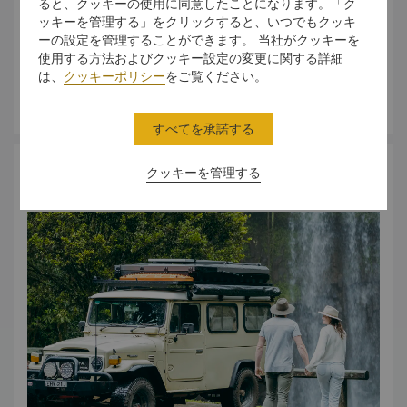
環境的に持続可能な方法で運営し、永続的かつ有意義な価値
ると、クッキーの使用に同意したことになります。「ク
ッキーを管理する」をクリックすると、いつでもクッキ
を付加することで、お客様と地域社会にプラスの影響をもた
ーの設定を管理することができます。 当社がクッキーを
らすよう協力しています。
使用する方法およびクッキー設定の変更に関する詳細
は、
クッキーポリシー
をご覧ください。
さらに詳しく
すべてを承諾する
クッキーを管理する
アクセス