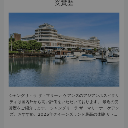
受賞歴
ビス タクシー・リムジンの予約サービス 近辺のヘリコプター
発着場 ショップ 両替カウンター ショッビングセンター 旅行
代理店・ツアーデスク 飲食 ザ・バックヤードレストラン –
朝食は6～10時30分 | ランチは水～日曜日の12～14時30分
| ディナーは水～土曜日の17時30分～21時30分まで営業
ザ・バックヤードバー＆ガーデン – 水～日曜日の11～21時
30分まで営業 プールバー （プールサイド1階） – 12～18
時まで営業 （天候による） ザ・バックヤードによるルーム
サービス – 朝食は6～10時30分、オールデーダイニングは
10時30分～22時まで営業 レストラン1軒、バー2軒 ビジ
ネスセンター シャングリ・ラ ホテル ザ・マリーナ ケアンズ
のビジネスセンターでは、きめ細かなビジネスサービスと充
実した設備をご用意しております。24時間ご利用いただける
ビジネスセンターでは、以下のサービスと設備をご利用いた
だけます。 施設 電話会議施設 ブロードバンドインターネッ
シャングリ・ラ ザ・マリーナ ケアンズのアジアンホスピタリ
ト接続（無料） 会議室・重役用会議室 サービス ファイリン
ティは国内外から高い評価をいただいております。 最近の受
グサービス 宅配サービス ファックスサービス インターネッ
賞歴をご紹介します。 シャングリ・ラ ザ・マリーナ、ケアン
ト接続 レーザープリントサービス コピーサービス スキャン
ズ、おすすめ、2025年クイーンズランド最高の体験 ザ・バ
サービス ワープロ/翻訳/通訳サービス 設備 オーディオビジ
ックヤードレストラン、2025年クイーンズランドベスト体
ュアル機器 インターネット接続可能コンピューター プロジェ
験に推薦 トリップアドバイザー「トラベラーズ チョイス ア