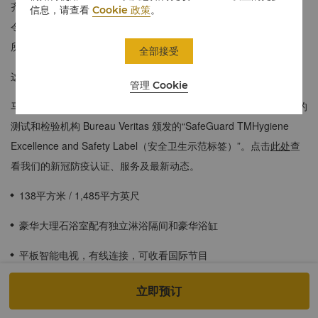
齐全的豪华客房相连，后者配有现代浅色装饰。两间客房均可饱览
信息，请查看
Cookie 政策
。
令人惊叹的博尼法乔环球城全景，为您提供繁华而放松的休息场
所。
全部接受
这类客房每间可容纳2名成人和2名12岁及以下儿童。
管理 Cookie
马尼拉城堡香格里拉为“Safety Seal”认证酒店，并拥有由全球领先的
测试和检验机构 Bureau Veritas 颁发的“SafeGuard TMHygiene
Excellence and Safety Label（安全卫生示范标签）”。点击
此处
查
看我们的新冠防疫认证、服务及最新动态。
138平方米 / 1,485平方英尺
豪华大理石浴室配有独立淋浴隔间和豪华浴缸
平板智能电视，有线连接，可收看国际节目
俯瞰博尼法西奥环球城，城市景观一览无余
立即预订
高速无线网络