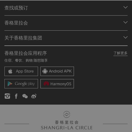
查找或预订
我们的目的地
香格里拉会
查找预订
会员计划概述
会议与宴会
关于香格里拉集团
加入香格里拉会
餐厅与酒吧
关于我们
我的账户
投资咨询
香格里拉会应用程序
了解更多
我们的酒店品牌
常见问题
职业发展
住宿、餐饮、购物 随想随享
香格里拉中心
联络我们
企业社会责任
香格里拉公寓
新闻稿
联系方式