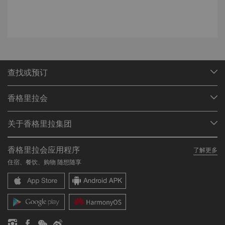
查找或预订
我们的目的地
香格里拉会
查找预订
会员计划概述
会议与宴会
关于香格里拉集团
加入香格里拉会
餐厅与酒吧
关于我们
我的账户
投资咨询
香格里拉会应用程序
了解更多
我们的酒店品牌
常见问题
职业发展
住宿、餐饮、购物 随想随享
香格里拉中心
联络我们
企业社会责任
香格里拉公寓
新闻稿
联系方式