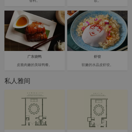
香料。
欲。
广东烧鸭
虾饺
皮脆肉嫩的美味鸭餐。
软嫩的水晶皮虾饺。
私人雅间