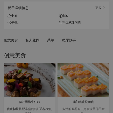
餐厅详细信息
更多
中餐
$$$
午餐
半正式休闲装
每日
11:30 - 14:30
创意美食
私人雅间
菜单
餐厅故事
晚餐
每日
17:00 - 22:30
创意美食
蒜片黑椒牛仔粒
澳门脆皮烧腩肉
优质切块搭配丰盛的鹅肝和浓郁的
多汁的五花肉一定会满足你的食