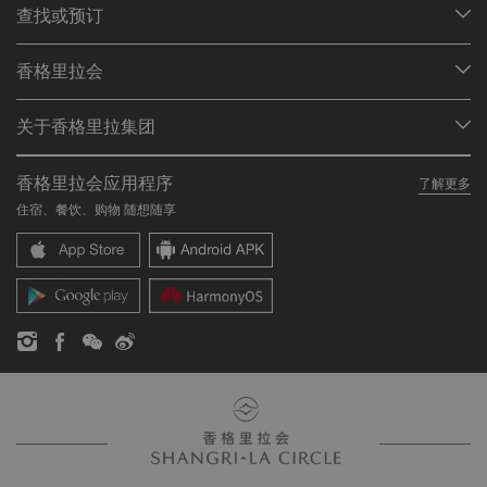
查找或预订
我们的目的地
香格里拉会
查找预订
会员计划概述
会议与宴会
关于香格里拉集团
加入香格里拉会
餐厅与酒吧
关于我们
我的账户
投资咨询
香格里拉会应用程序
了解更多
我们的酒店品牌
常见问题
职业发展
住宿、餐饮、购物 随想随享
香格里拉中心
联络我们
企业社会责任
香格里拉公寓
新闻稿
联系方式