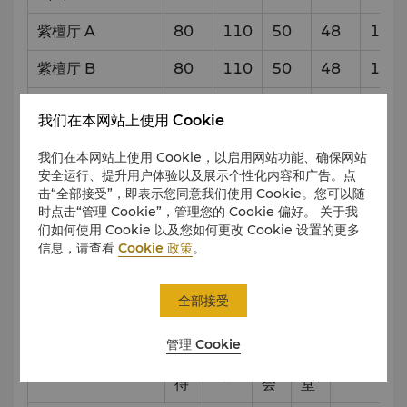
紫檀厅 A
80
110
50
48
11
x
紫檀厅 B
80
110
50
48
11
x
紫檀厅 C
80
110
50
48
11
x
我们在本网站上使用 Cookie
紫檀厅 D
120
150
60
60
11
x
我们在本网站上使用 Cookie，以启用网站功能、确保网站
安全运行、提升用户体验以及展示个性化内容和广告。点
卡瓦雅安厅
11.2
击“全部接受”，即表示您同意我们使用 Cookie。您可以随
时点击“管理 Cookie”，管理您的 Cookie 偏好。 关于我
8楼
们如何使用 Cookie 以及您如何更改 Cookie 设置的更多
信息，请查看
Cookie 政策
。
尺寸
会场
容量和设置样式
全部接受
（米）
管理 Cookie
接
宴
课
剧院
待
会
堂