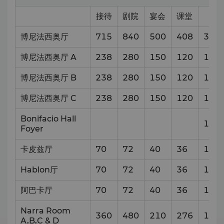
接待
剧院
宴会
课堂
博尼法西奥厅
715
840
500
408
38
x
博尼法西奥厅 A
238
280
150
120
13.3
博尼法西奥厅 B
238
280
150
120
12
x
博尼法西奥厅 C
238
280
150
120
12.3
Bonifacio Hall
18.5
Foyer
卡皮兹厅
70
72
40
36
11
x
Hablon厅
70
72
40
36
10.7
阿巴卡厅
70
72
40
36
10.5
Narra Room
360
480
210
276
11
x
A,B,C & D