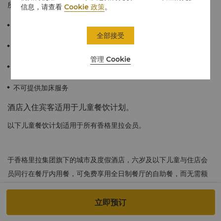
所。
信息，请查看
Cookie 政策
。
≈29平方米/312平方英尺
全部接受
饱览美丽的松花江景色
管理 Cookie
宽敞的浴室
不可提供加床服务
酒店入住宾客适用于儿童餐饮计划。
以下儿童餐饮计划适用于所有香格里拉会员。
于香格里拉集团旗下的城市及度假酒店，六岁及以下儿童与住店会
员同行在餐厅内用餐，可免费享用全日制餐厅的自助餐，而无需额
外付费。该优惠仅适用于住店会员，且每间客房至多两名儿童。超
过两名以上的6岁及以下儿童，以及所有6岁以上至12岁以下的儿
立即预订
童，均可享受自助餐成人半价优惠。