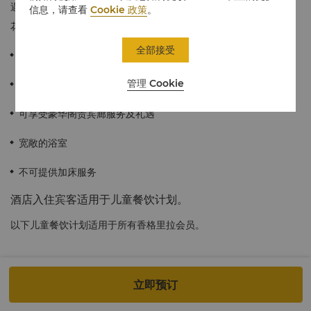
遇。入住宾客不仅可以享受个性化的周到服务，还可享有迷人的松
信息，请查看
Cookie 政策
。
花江风光。
全部接受
≈29平方米/312平方英尺
管理 Cookie
饱览松花江美景
可享受豪华阁贵宾廊服务及礼遇
宽敞的浴室
不可提供加床服务
酒店入住宾客适用于儿童餐饮计划。
以下儿童餐饮计划适用于所有香格里拉会员。
于香格里拉集团旗下的城市及度假酒店，六岁及以下儿童与住店会
立即预订
员同行在餐厅内用餐，可免费享用全日制餐厅的自助餐，而无需额