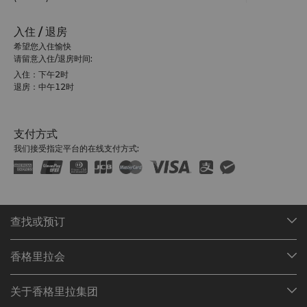
入住 / 退房
希望您入住愉快
请留意入住/退房时间:
入住：下午2时
退房：中午12时
支付方式
我们接受指定平台的在线支付方式:
查找或预订
我们的目的地
香格里拉会
查找预订
会员计划概述
会议与宴会
关于香格里拉集团
加入香格里拉会
餐厅与酒吧