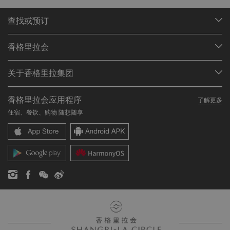
查找或预订
我们的目的地
香格里拉会
查找预订
会员计划概述
会议与宴会
关于香格里拉集团
加入香格里拉会
餐厅与酒吧
关于我们
我的账户
投资咨询
香格里拉会应用程序
了解更多
我们的酒店品牌
常见问题
职业发展
住宿、餐饮、购物 随想随享
香格里拉中心
联络我们
企业社会责任
香格里拉公寓
新闻稿
联系方式