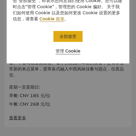
击“全部接受”，即表示您同意我们使用 Cookie。您可以随
时点击“管理 Cookie”，管理您的 Cookie 偏好。 关于我
们如何使用 Cookie 以及您如何更改 Cookie 设置的更多
信息，请查看
Cookie 政策
。
全部接受
融合中西 国际美食
管理 Cookie
咖啡苑位于酒店一层，提供全天候就餐服务，供应国际风味早
餐、午餐与晚餐自助餐。餐厅供应品种丰富的美食，更有常变
常新的单点菜单，荟萃各式融入中西风味佳肴与甜点，任君品
尝。
星期一至星期日:
早餐: CNY 185 元/位
午餐: CNY 268
元/位
晚餐: CNY 298
元/位
查看更多