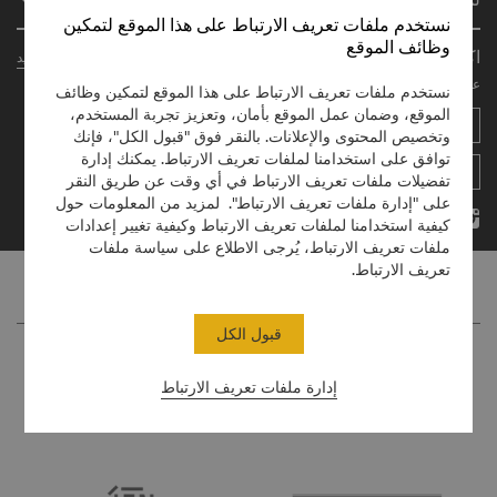
انضم إلى برنامج شانغريلا سيركل
المطاعم والبارات
نستخدم ملفات تعريف الارتباط على هذا الموقع لتمكين
نُبذة عنّا
المستثمرون
لمحة عن الحساب
وظائف الموقع
اكتشف التجارب
عرض المزيد
علاماتنا الفندقية
الوظائف
الأسئلة الشائعة
عزز طريقة سفرك من خلال تطبيق الهاتف المحمول الخاص بنا
نستخدم ملفات تعريف الارتباط على هذا الموقع لتمكين وظائف
مراكز شانغريلا
اتصل بنا
المواطنة العالمية
الموقع، وضمان عمل الموقع بأمان، وتعزيز تجربة المستخدم،
أماكن الإقامة
الأخبار
وتخصيص المحتوى والإعلانات. بالنقر فوق "قبول الكل"، فإنك
اتصل بنا
توافق على استخدامنا لملفات تعريف الارتباط. يمكنك إدارة
تفضيلات ملفات تعريف الارتباط في أي وقت عن طريق النقر
على "إدارة ملفات تعريف الارتباط". لمزيد من المعلومات حول
كيفية استخدامنا لملفات تعريف الارتباط وكيفية تغيير إعدادات
ملفات تعريف الارتباط، يُرجى الاطلاع على سياسة ملفات
تعريف الارتباط.
قبول الكل
إدارة ملفات تعريف الارتباط