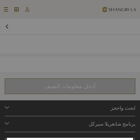



أدخل معلومات الضيف
ابحث واحجز
وجهاتنا
برنامج شانغريلا سيركل
البحث عن الحجوزات
لمحة عن البرنامج
الاجتماعات والفعاليات
لمحة عن مجموعة شانغريلا