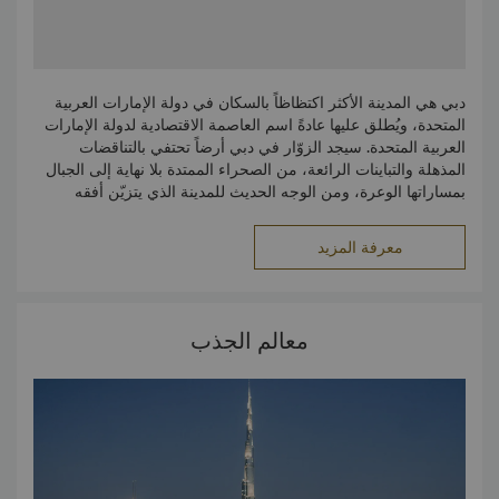
دبي هي المدينة الأكثر اكتظاظاً بالسكان في دولة الإمارات العربية
المتحدة، ويُطلق عليها عادةً اسم العاصمة الاقتصادية لدولة الإمارات
العربية المتحدة. سيجد الزوّار في دبي أرضاً تحتفي بالتناقضات
المذهلة والتباينات الرائعة، من الصحراء الممتدة بلا نهاية إلى الجبال
بمساراتها الوعرة، ومن الوجه الحديث للمدينة الذي يتزيّن أفقه
بناطحات السحاب الشاهقة إلى الضواحي مترامية الأطراف. نظراً لما
يعيش تحت سمائها من أعداد كبيرة من الوافدين والمغتربين، أصبحت
معرفة المزيد
دبي بوتقة تمتزج فيها العديد من الثقافات، وتحتضن الكنائس والمعابد
اليهودية والهندوسية جنباً إلى جنب مع المساجد الإسلامية.
معالم الجذب