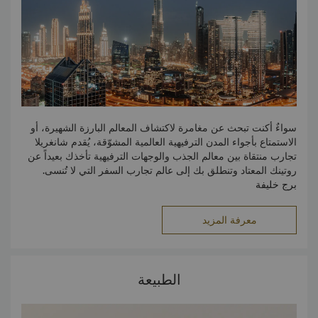
سواءٌ أكنت تبحث عن مغامرة لاكتشاف المعالم البارزة الشهيرة، أو
الاستمتاع بأجواء المدن الترفيهية العالمية المشوّقة، يُقدم شانغريلا
تجارب منتقاة بين معالم الجذب والوجهات الترفيهية تأخذك بعيداً عن
روتينك المعتاد وتنطلق بك إلى عالم تجارب السفر التي لا تُنسى.
برج خليفة
استهلّ جولة مشاهدة معالم دبي السياحية ببرج خليفة المذهل والأكثر
ارتفاعاً على مستوى العالم. توفّر هذه التحفة المعمارية إطلالات
معرفة المزيد
مذهلة تحبس الأنفاس على المدينة بأكملها من سطح المرصد
بالطابق 124، وباختيارك الإقامة في فندق شانغريلا، ستكون على
مرمى حجر من هذا المعلم الشهير.
الطبيعة
دبي أكواريوم وحديقة الحيوانات
يتميّز الأكواريوم بموقعه في الطابق الثالث من دبي مول، ويُعد من
أشهر معالم المدينة السياحية التي تُقدم تجربةً تفيض بالمتعة للكبار