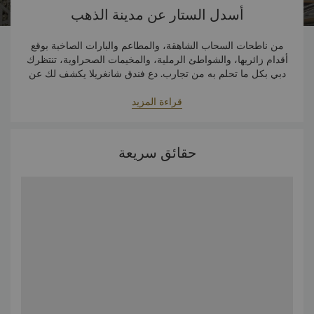
أسدل الستار عن مدينة الذهب
من ناطحات السحاب الشاهقة، والمطاعم والبارات الصاخبة بوقع
أقدام زائريها، والشواطئ الرملية، والمخيمات الصحراوية، تنتظرك
دبي بكل ما تحلم به من تجارب. دع فندق شانغريلا يكشف لك عن
أروع الجوانب المفضّلة للمدينة، من التجارب غير المتوقعة إلى
قراءة المزيد
الإنجازات التي حطمت الرقم القياسي، وبعض المفاجآت التي تكتمل
بها متعتك.
حقائق سريعة