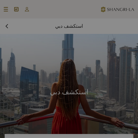



استكشف دبي
استكشف دبي