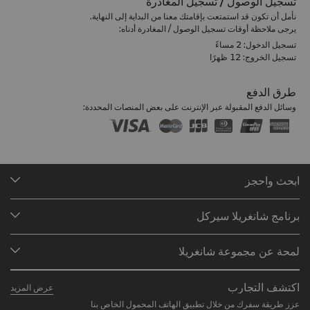
تسجيل الوصول / تسجيل المغادرة
نأمل أن تكون قد استمتعت بإقامتك معنا من البداية إلى النهاية.
يرجى ملاحظة أوقات تسجيل الوصول / المغادرة أدناه:
تسجيل الدخول: 2 مساءً
تسجيل الخروج: 12 ظهرًا
طرق الدفع
وسائل الدفع المقبولة عبر الإنترنت على بعض المنصات المحددة:
ابحث واحجز
وجهاتنا
برنامج شانغريلا سيركل
البحث عن الحجوزات
لمحة عن البرنامج
الاجتماعات والفعاليات
لمحة عن مجموعة شانغريلا
انضم إلى برنامج شانغريلا سيركل
المطاعم والبارات
نُبذة عنّا
المستثمرون
لمحة عن الحساب
اكتشف التجارب
عرض المزيد
علاماتنا الفندقية
الوظائف
الأسئلة الشائعة
عزز طريقة سفرك من خلال تطبيق الهاتف المحمول الخاص بنا