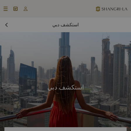



استكشف دبي
استكشف دبي