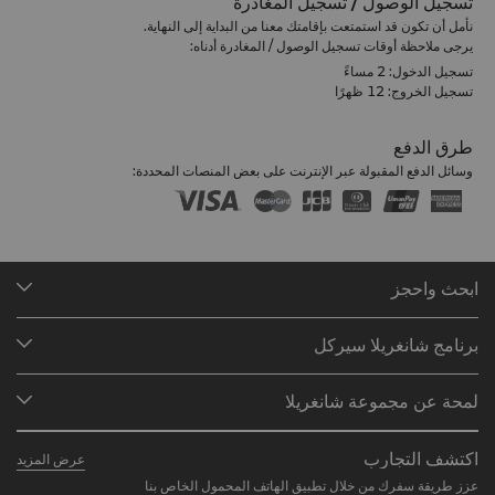
تسجيل الوصول / تسجيل المغادرة
نأمل أن تكون قد استمتعت بإقامتك معنا من البداية إلى النهاية.
يرجى ملاحظة أوقات تسجيل الوصول / المغادرة أدناه:
تسجيل الدخول: 2 مساءً
تسجيل الخروج: 12 ظهرًا
طرق الدفع
وسائل الدفع المقبولة عبر الإنترنت على بعض المنصات المحددة:
ابحث واحجز
وجهاتنا
برنامج شانغريلا سيركل
البحث عن الحجوزات
لمحة عن البرنامج
الاجتماعات والفعاليات
لمحة عن مجموعة شانغريلا
انضم إلى برنامج شانغريلا سيركل
المطاعم والبارات
نُبذة عنّا
المستثمرون
لمحة عن الحساب
اكتشف التجارب
عرض المزيد
علاماتنا الفندقية
الوظائف
الأسئلة الشائعة
عزز طريقة سفرك من خلال تطبيق الهاتف المحمول الخاص بنا