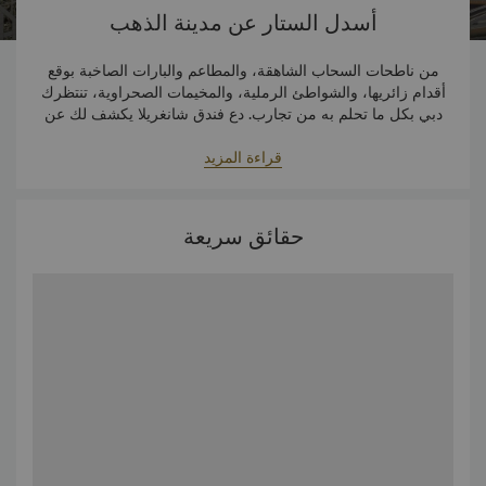
أسدل الستار عن مدينة الذهب
من ناطحات السحاب الشاهقة، والمطاعم والبارات الصاخبة بوقع
أقدام زائريها، والشواطئ الرملية، والمخيمات الصحراوية، تنتظرك
دبي بكل ما تحلم به من تجارب. دع فندق شانغريلا يكشف لك عن
أروع الجوانب المفضّلة للمدينة، من التجارب غير المتوقعة إلى
قراءة المزيد
الإنجازات التي حطمت الرقم القياسي، وبعض المفاجآت التي تكتمل
بها متعتك.
حقائق سريعة