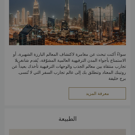
سواءٌ أكنت تبحث عن مغامرة لاكتشاف المعالم البارزة الشهيرة، أو
الاستمتاع بأجواء المدن الترفيهية العالمية المشوّقة، يُقدم شانغريلا
تجارب منتقاة بين معالم الجذب والوجهات الترفيهية تأخذك بعيداً عن
روتينك المعتاد وتنطلق بك إلى عالم تجارب السفر التي لا تُنسى.
برج خليفة
استهلّ جولة مشاهدة معالم دبي السياحية ببرج خليفة المذهل والأكثر
ارتفاعاً على مستوى العالم. توفّر هذه التحفة المعمارية إطلالات
معرفة المزيد
مذهلة تحبس الأنفاس على المدينة بأكملها من سطح المرصد
بالطابق 124، وباختيارك الإقامة في فندق شانغريلا، ستكون على
مرمى حجر من هذا المعلم الشهير.
الطبيعة
دبي أكواريوم وحديقة الحيوانات
يتميّز الأكواريوم بموقعه في الطابق الثالث من دبي مول، ويُعد من
أشهر معالم المدينة السياحية التي تُقدم تجربةً تفيض بالمتعة للكبار