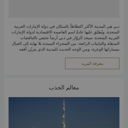
دبي هي المدينة الأكثر اكتظاظاً بالسكان في دولة الإمارات العربية
المتحدة، ويُطلق عليها عادةً اسم العاصمة الاقتصادية لدولة الإمارات
العربية المتحدة. سيجد الزوّار في دبي أرضاً تحتفي بالتناقضات
المذهلة والتباينات الرائعة، من الصحراء الممتدة بلا نهاية إلى الجبال
بمساراتها الوعرة، ومن الوجه الحديث للمدينة الذي يتزيّن أفقه
بناطحات السحاب الشاهقة إلى الضواحي مترامية الأطراف. نظراً لما
يعيش تحت سمائها من أعداد كبيرة من الوافدين والمغتربين، أصبحت
معرفة المزيد
دبي بوتقة تمتزج فيها العديد من الثقافات، وتحتضن الكنائس والمعابد
اليهودية والهندوسية جنباً إلى جنب مع المساجد الإسلامية.
معالم الجذب