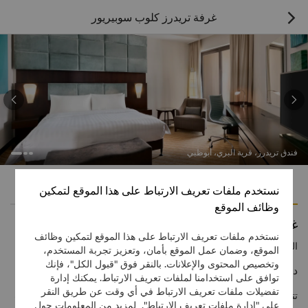
غرفة تريدرز كلوب سوبيريور



فندق تريدرز، قرية البري، أبوظبي
الميزات
وسائل الراحة
نستخدم ملفات تعريف الارتباط على هذا الموقع لتمكين
وظائف الموقع
غرفة تريدرز كلوب سوبيريور
نستخدم ملفات تعريف الارتباط على هذا الموقع لتمكين وظائف
الرقم المجاني
1 866 565 5050
الموقع، وضمان عمل الموقع بأمان، وتعزيز تجربة المستخدم،
وتخصيص المحتوى والإعلانات. بالنقر فوق "قبول الكل"، فإنك
ديكورات راقية وامتيازات حصرية
توافق على استخدامنا لملفات تعريف الارتباط. يمكنك إدارة
تفضيلات ملفات تعريف الارتباط في أي وقت عن طريق النقر
تتزيّن غرف تريدرز كلوب السوبيريور بألوانٍ هادئة تكتمل روعتها مع الأثاث
على "إدارة ملفات تعريف الارتباط". لمزيد من المعلومات حول