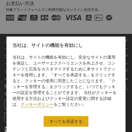
お支払い方法
対象プラットフォームでご利用可能なオンライン決済方法:
ご予約
当社は、サイトの機能を有効にし
目的地
シャングリ・ラ サークル
当社は、サイトの機能を有効にし、安全なサイトの運用
ご予約の検索
を保証し、ユーザーエクスペリエンスを向上させ、コン
プログラム概要
ミーティング＆イベント
テンツと広告をカスタマイズするために本サイトでクッ
シャングリ・ラ グループ
シャングリ・ラ サークルに入会
レストラン＆バー
キーを使用します。「すべてを承諾する」をクリックす
ると、クッキーの使用に同意したことになります。「ク
シャングリ・ラ グループについて
私のアカウント
投資家の皆さま
Shangri-La Circle App
ッキーを管理する」をクリックすると、いつでもクッキ
さらに詳しく
シャングリ・ラ ブランド
よくあるお問合せや質問
採用情報
ーの設定を管理することができます。 当社がクッキーを
宿泊、食事、買物を どこでも
シャングリ・ラ センター
SLCに関するお問い合わせ
企業の社会的責任
使用する方法およびクッキー設定の変更に関する詳細
は、
クッキーポリシー
をご覧ください。
レジデンス
ニュース
お問い合わせ
すべてを承諾する