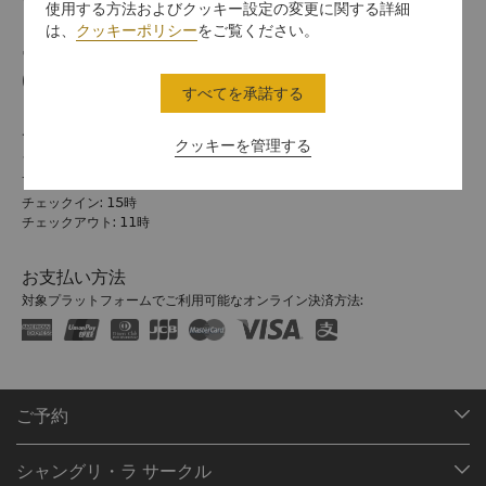
Yanuca Island, Coral Coast, Fiji Islands
使用する方法およびクッキー設定の変更に関する詳細
は、
クッキーポリシー
をご覧ください。
電話番号
(679) 652 0155
すべてを承諾する
チェックイン / チェックアウト
クッキーを管理する
シャングリ・ラでのご滞在をお楽しみください。
チェックイン/アウトの時間は以下のとおりです。
チェックイン: 15時
チェックアウト: 11時
お支払い方法
対象プラットフォームでご利用可能なオンライン決済方法:
ご予約
目的地
シャングリ・ラ サークル
ご予約の検索