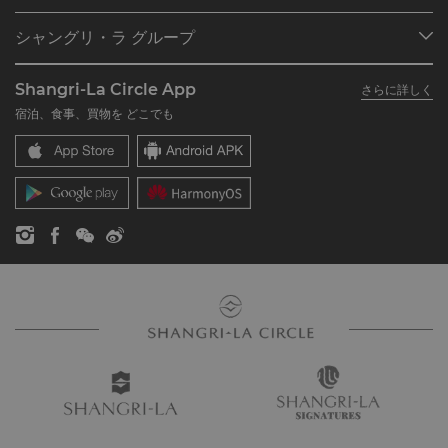
プログラム概要
ミーティング＆イベント
シャングリ・ラ グループ
シャングリ・ラ サークルに入会
レストラン＆バー
シャングリ・ラ グループについて
私のアカウント
投資家の皆さま
Shangri-La Circle App
さらに詳しく
シャングリ・ラ ブランド
よくあるお問合せや質問
採用情報
宿泊、食事、買物を どこでも
シャングリ・ラ センター
SLCに関するお問い合わせ
企業の社会的責任
レジデンス
ニュース
お問い合わせ