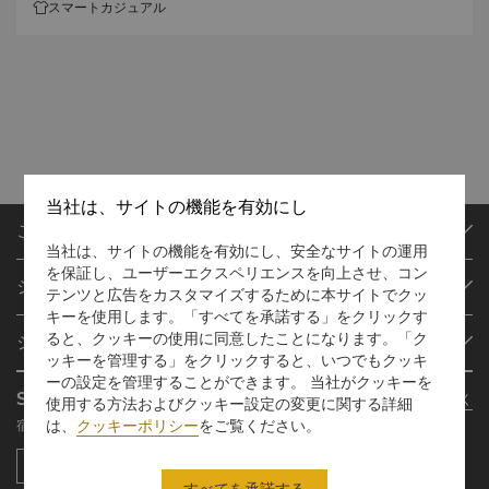
スマートカジュアル
当社は、サイトの機能を有効にし
ご予約
当社は、サイトの機能を有効にし、安全なサイトの運用
目的地
を保証し、ユーザーエクスペリエンスを向上させ、コン
シャングリ・ラ サークル
テンツと広告をカスタマイズするために本サイトでクッ
ご予約の検索
キーを使用します。「すべてを承諾する」をクリックす
プログラム概要
ミーティング＆イベント
ると、クッキーの使用に同意したことになります。「ク
シャングリ・ラ グループ
シャングリ・ラ サークルに入会
レストラン＆バー
ッキーを管理する」をクリックすると、いつでもクッキ
シャングリ・ラ グループについて
ーの設定を管理することができます。 当社がクッキーを
私のアカウント
投資家の皆さま
Shangri-La Circle App
さらに詳しく
使用する方法およびクッキー設定の変更に関する詳細
シャングリ・ラ ブランド
よくあるお問合せや質問
採用情報
は、
クッキーポリシー
をご覧ください。
宿泊、食事、買物を どこでも
シャングリ・ラ センター
SLCに関するお問い合わせ
企業の社会的責任
レジデンス
ニュース
すべてを承諾する