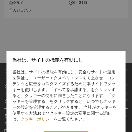
グルメ
6～21時
カジュアル
当社は、サイトの機能を有効にし
ご予約
当社は、サイトの機能を有効にし、安全なサイトの運用
を保証し、ユーザーエクスペリエンスを向上させ、コン
目的地
テンツと広告をカスタマイズするために本サイトでクッ
シャングリ・ラ サークル
ご予約の検索
キーを使用します。「すべてを承諾する」をクリックす
ると、クッキーの使用に同意したことになります。「ク
プログラム概要
ミーティング＆イベント
シャングリ・ラ グループ
ッキーを管理する」をクリックすると、いつでもクッキ
シャングリ・ラ サークルに入会
レストラン＆バー
ーの設定を管理することができます。 当社がクッキーを
シャングリ・ラ グループについて
私のアカウント
投資家の皆さま
使用する方法およびクッキー設定の変更に関する詳細
Shangri-La Circle App
さらに詳しく
シャングリ・ラ ブランド
は、
クッキーポリシー
をご覧ください。
よくあるお問合せや質問
採用情報
宿泊、食事、買物を どこでも
シャングリ・ラ センター
SLCに関するお問い合わせ
企業の社会的責任