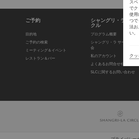
スペ
でク
使用
ご予約
シャングリ・ラ サー
つで
クル
法お
い。
目的地
プログラム概要
ご予約の検索
シャングリ・ラ サークルに
会
ミーティング＆イベント
クッ
私のアカウント
レストラン＆バー
よくあるお問合せや質問
SLCに関するお問い合わせ