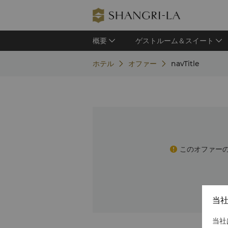
概要
ゲストルーム＆スイート
ホテル
オファー
navTitle
このオファー
当
当社