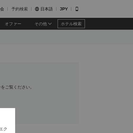
会
予約検索
日本語
JPY


オファー
その他
ホテル検索
ーをご覧ください。
エク