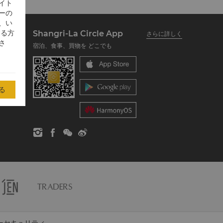
イト
ーの
、い
する方
Shangri-La Circle App
さらに詳しく
さ
宿泊、食事、買物を どこでも
る