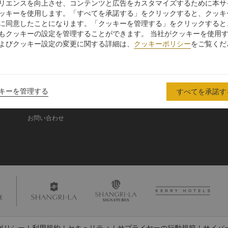
リエンスを向上させ、コンテンツと広告をカスタマイズするために本サ
ッキーを使用します。「すべてを承諾する」をクリックすると、クッキ
に同意したことになります。「クッキーを管理する」をクリックすると
シャングリ・ラ グル
もクッキーの設定を管理することができます。 当社がクッキーを使用
ープ
よびクッキー設定の変更に関する詳細は、
クッキーポリシー
をご覧くだ
シャングリ・ラ グループにつ
投資家の皆さま
いて
入
採用情報
シャングリ・ラ ブランド
企業の社会的責任
キーを管理する
すべてを承諾す
シャングリ・ラ センター
ニュース
レジデンス
お問い合わせ