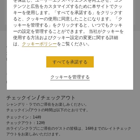
テンツと広告をカスタマイズするために本サイトでクッ
詳細はホテルスタッフまでお問合せください。
キーを使用します。「すべてを承諾する」をクリックす
ると、クッキーの使用に同意したことになります。「ク
ッキーを管理する」をクリックすると、いつでもクッキ
ーの設定を管理することができます。 当社がクッキーを
使用する方法およびクッキー設定の変更に関する詳細
は、
クッキーポリシー
をご覧ください。
住所
325000 1 Xiangyuan Road, Wenzhou, Zhejiang
Province
すべてを承諾する
電話番号
クッキーを管理する
(86 577) 8998 8888
チェックイン / チェックアウト
シャングリ・ラでのご滞在をお楽しみください。
チェックイン/アウトの時間は以下のとおりです。
チェックイン：14時
チェックアウト：12時
ホライゾンクラブにご滞在のゲストの皆様は、16時までのレイトチェック
アウトをお楽しみいただけます。