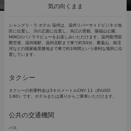
気の向くまま
シャングリ・ラ ホテル 温州は、温州リバーサイドビジネス地
区に位置し、川の正面に位置し、烏江の景観、陽福山公園、
MIXCのパノラマビューをお楽しみいただけます。温州龍湾国
際空港、温州南駅、温州北駅まで車で約30分、雁蕩山、南渓
河などの国家級景勝地まで車で約1時間という便利な場所に位
置しています。
タクシー
タクシーの初乗料金は3キロメートルCNY 11（約USD
1.80）です。ホテルまたは通りからご乗車いただけます。
公共の交通機関
バス