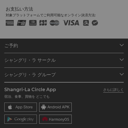
お支払い方法
対象プラットフォームでご利用可能なオンライン決済方法:
ご予約
目的地
シャングリ・ラ サークル
ご予約の検索
プログラム概要
ミーティング＆イベント
シャングリ・ラ グループ
シャングリ・ラ サークルに入会
レストラン＆バー
シャングリ・ラ グループについて
私のアカウント
投資家の皆さま
Shangri-La Circle App
さらに詳しく
シャングリ・ラ ブランド
よくあるお問合せや質問
採用情報
宿泊、食事、買物を どこでも
シャングリ・ラ センター
SLCに関するお問い合わせ
企業の社会的責任
レジデンス
ニュース
お問い合わせ