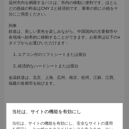
温州市内を網羅するバスは、市内の移動に便利です。ほとん
どの路線の料金はCNY 2と経済的です。乗車の前に小銭を十
分にご用意ください。
列車
鉄道は、美しい景色を楽しみながら、中国国内の主要都市や
各地域へ効率的に移動することができます。お座席は以下の4
タイプからお選びいただけます：
エアコン付のソフトシートまたは寝台
経済的なハードシートまたは寝台
金温鉄道は、北京、上海、広州、南京、杭州、江蘇、江西、
福建の各都市を結びます。
レンタカー
当社は、サイトの機能を有効にし
お車は安全で快適な移動手段です。お車のサイズや車種によ
当社は、サイトの機能を有効にし、安全なサイトの運用
り、さまざまな料金で手配が可能です。
を保証し、ユーザーエクスペリエンスを向上させ、コン