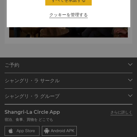
すべてを承諾する
クッキーを管理する
ご予約
目的地
シャングリ・ラ サークル
ご予約の検索
プログラム概要
ミーティング＆イベント
シャングリ・ラ グループ
シャングリ・ラ サークルに入会
レストラン＆バー
シャングリ・ラ グループについて
私のアカウント
投資家の皆さま
Shangri-La Circle App
さらに詳しく
シャングリ・ラ ブランド
よくあるお問合せや質問
採用情報
宿泊、食事、買物を どこでも
シャングリ・ラ センター
SLCに関するお問い合わせ
企業の社会的責任
レジデンス
ニュース