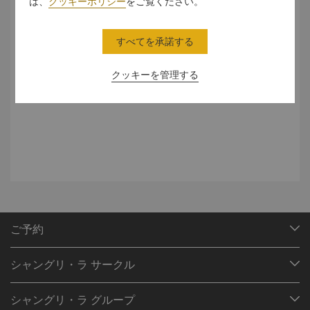
は、
クッキーポリシー
をご覧ください。
東と西の美味しい出会い
すべてを承諾する
中国盛唐の詩人、李白の名を冠したリバイラウンジでは、ア
ジアンモダンのリラックスした空間で、東西のフュージョン
クッキーを管理する
メニューをお楽しみいただけます
ご予約
目的地
シャングリ・ラ サークル
ご予約の検索
プログラム概要
ミーティング＆イベント
シャングリ・ラ グループ
シャングリ・ラ サークルに入会
レストラン＆バー