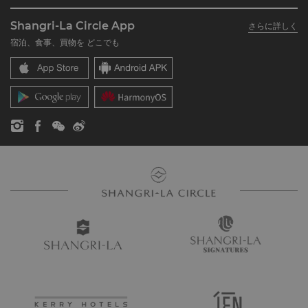
シャングリ・ラ グループについて
私のアカウント
投資家の皆さま
Shangri-La Circle App
さらに詳しく
シャングリ・ラ ブランド
よくあるお問合せや質問
採用情報
宿泊、食事、買物を どこでも
シャングリ・ラ センター
SLCに関するお問い合わせ
企業の社会的責任
レジデンス
ニュース
お問い合わせ