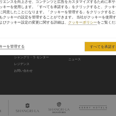
リエンスを向上させ、コンテンツと広告をカスタマイズするために本サ
ホライゾンクラブにご滞在のゲストの皆様は16時までのレイト
ッキーを使用します。「すべてを承諾する」をクリックすると、クッキ
チェックアウトをご利用いただる場合がございます
に同意したことになります。「クッキーを管理する」をクリックすると
もクッキーの設定を管理することができます。 当社がクッキーを使用
よびクッキー設定の変更に関する詳細は、
クッキーポリシー
をご覧くだ
シャングリ・ラ グル
ープ
シャングリ・ラ グループにつ
投資家の皆さま
いて
入
採用情報
キーを管理する
すべてを承諾す
シャングリ・ラ ブランド
企業の社会的責任
シャングリ・ラ センター
ニュース
レジデンス
お問い合わせ