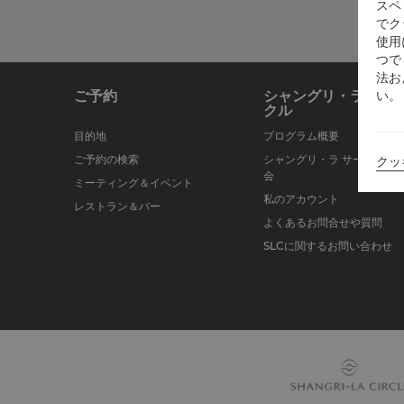
スペ
でク
使用
つで
法お
い。
ご予約
シャングリ・ラ サー
クル
目的地
プログラム概要
ご予約の検索
シャングリ・ラ サークルに
クッ
会
ミーティング＆イベント
私のアカウント
レストラン＆バー
よくあるお問合せや質問
SLCに関するお問い合わせ