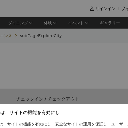
サインイン
入

ダイニング
体験
イベント
ギャラリー
エンス
subPageExploreCity
チェックイン / チェックアウト
シャングリ・ラでのご滞在をお楽しみください。
社は、サイトの機能を有効にし
チェックイン/アウトの時間は以下のとおりです。
チェックイン：15時
は、サイトの機能を有効にし、安全なサイトの運用を保証し、ユーザー
チェックアウト：12時