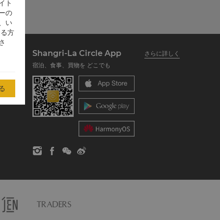
イト
ーの
、い
する方
さ
Shangri-La Circle App
さらに詳しく
宿泊、食事、買物を どこでも
る