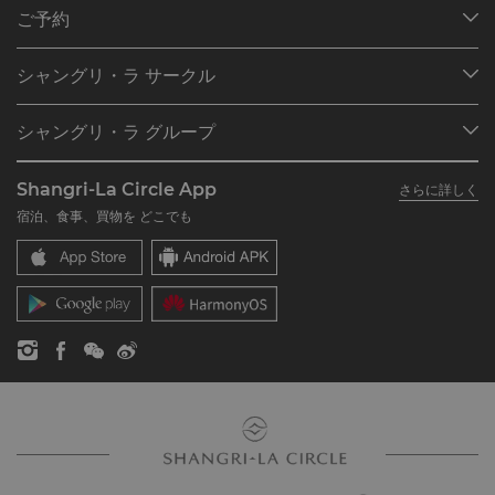
ご予約
目的地
シャングリ・ラ サークル
ご予約の検索
プログラム概要
ミーティング＆イベント
シャングリ・ラ グループ
シャングリ・ラ サークルに入会
レストラン＆バー
シャングリ・ラ グループについて
私のアカウント
投資家の皆さま
Shangri-La Circle App
さらに詳しく
シャングリ・ラ ブランド
よくあるお問合せや質問
採用情報
宿泊、食事、買物を どこでも
シャングリ・ラ センター
SLCに関するお問い合わせ
企業の社会的責任
レジデンス
ニュース
お問い合わせ