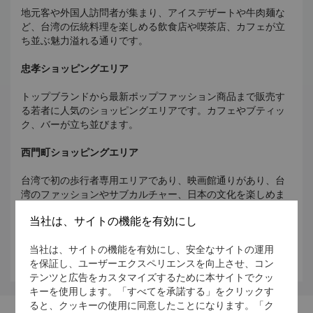
地元客や外国人訪問者が集まり、アイスデザートや
牛肉麺な
ど、
台湾の伝統料理を楽しめる飲食店や喫茶店、カフェが立
ち並ぶ魅力溢れる通りです。
忠孝ショッピングエリア
トップブランドから最新ポップファッション商品まで販売す
る若者に人気のショッピングエリアです。カフェやブティッ
ク、バーが立ち並びます。
西門町ショッピングエリア
台湾で初の歩行者専用エリアであり、映画館通りがあり、台
湾のファッションや
サブカルチャー、日本の文化を楽しめま
す。
当社は、サイトの機能を有効にし
*
士林夜市への送迎に関する情報につきましては、
Taiwan’s
当社は、サイトの機能を有効にし、安全なサイトの運用
Tourism Bureau website
をご覧ください。
を保証し、ユーザーエクスペリエンスを向上させ、コン
テンツと広告をカスタマイズするために本サイトでクッ
キーを使用します。「すべてを承諾する」をクリックす
ると、クッキーの使用に同意したことになります。「ク