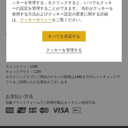
ッキーを管理する」をクリックすると、いつでもクッキ
住所
ーの設定を管理することができます。 当社がクッキーを
使用する方法およびクッキー設定の変更に関する詳細
10675 201 Tun Hwa South Road, Section 2, Taipei
は、
クッキーポリシー
をご覧ください。
電話番号
(886 2) 2378 8888
すべてを承諾する
チェックイン / チェックアウト
クッキーを管理する
シャングリ・ラでのご滞在をお楽しみください。
チェックイン/アウトの時間は以下のとおりです。
チェックイン：15時
チェックアウト：12時
ホライゾンクラブにご滞在のゲストの皆様は16時までのレイトチェックア
ウトをご利用いただる場合がございます
お支払い方法
対象プラットフォームでご利用可能なオンライン決済方法: