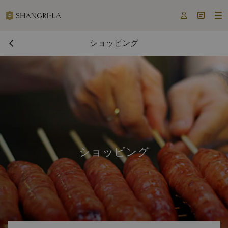



ショッピング
ショッピング