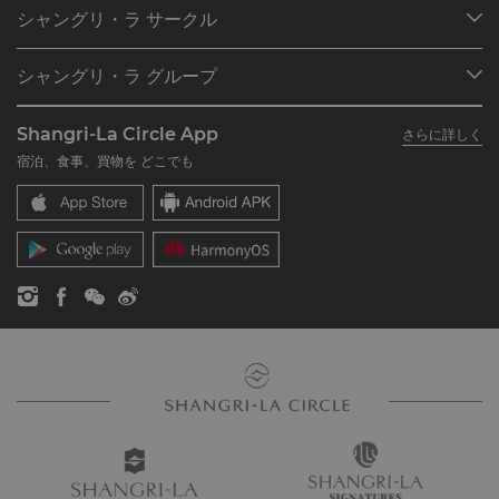
目的地
シャングリ・ラ サークル
ご予約の検索
プログラム概要
ミーティング＆イベント
シャングリ・ラ グループ
シャングリ・ラ サークルに入会
レストラン＆バー
シャングリ・ラ グループについて
私のアカウント
投資家の皆さま
Shangri-La Circle App
さらに詳しく
シャングリ・ラ ブランド
よくあるお問合せや質問
採用情報
宿泊、食事、買物を どこでも
シャングリ・ラ センター
SLCに関するお問い合わせ
企業の社会的責任
レジデンス
ニュース
お問い合わせ