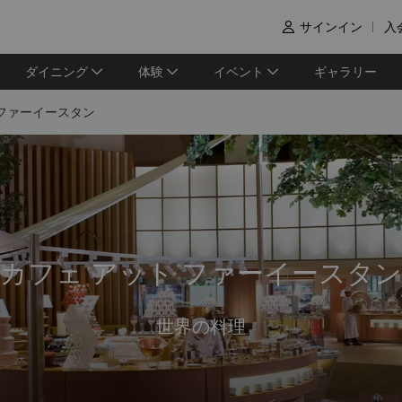
サインイン
入

ダイニング
体験
イベント
ギャラリー
 ファーイースタン
カフェ アット ファーイースタン
世界の料理