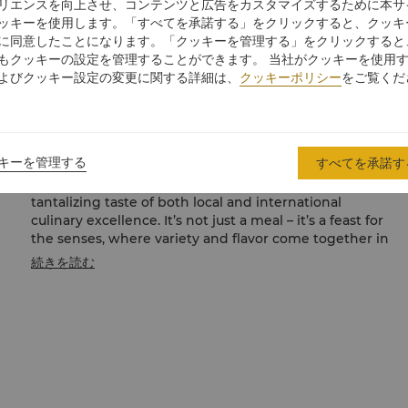
リエンスを向上させ、コンテンツと広告をカスタマイズするために本サ
ッキーを使用します。「すべてを承諾する」をクリックすると、クッキ
Step into a world of culinary delights at our vibrant
に同意したことになります。「クッキーを管理する」をクリックすると
open kitchen buffet, where the aromas of freshly
もクッキーの設定を管理することができます。 当社がクッキーを使用
prepared local Tainan specialties and global cuisines
よびクッキー設定の変更に関する詳細は、
クッキーポリシー
をご覧くだ
fill the air. Savor an exquisite array of Eastern and
Western flavors, from traditional Tainan delicacies to
internationally inspired dishes, all crafted by expert
chefs right before your eyes. Whether you’re indulging
キーを管理する
すべてを承諾す
in fresh seafood, expertly grilled meats, or an
assortment of vegetarian delights, each bite offers a
tantalizing taste of both local and international
culinary excellence. It’s not just a meal – it’s a feast for
the senses, where variety and flavor come together in
perfect harmony.
続きを読む
Breakfast (Monday to Sunday): NTD660
Weekday Lunch (Tuesday to Friday): NTD1,180 |
Weekend Lunch (Saturday and Sunday): NTD1,480
Weekday Dinner (Tuesday to Thursday): NTD1,280 |
Weekend Dinner (Friday to Sunday): NTD1,480
※During special holidays, consecutive holidays, and