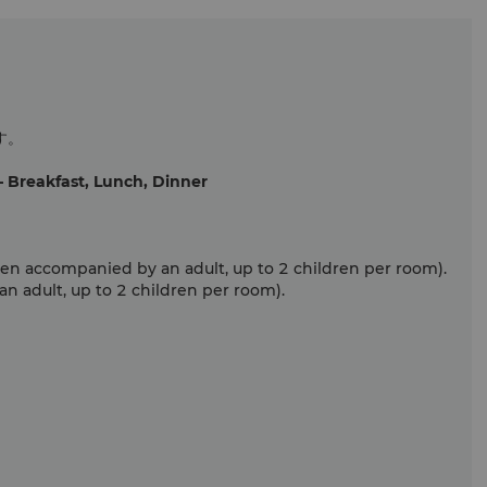
national public holidays, menu prices may be
adjusted accordingly. For further information, please
contact us at (06)702-8856.
Hotel Guests (including groups) – Breakfast, Lunch,
Dinner
ます。
Ages 12 and above are considered as adults.
Become a 'Shangri-La Member' now and enjoy:
– Breakfast, Lunch, Dinner
Children aged 7 to 11 (inclusive): Half price (when
accompanied by an adult, up to 2 children per room).
Children under 7: Free (when accompanied by an
when accompanied by an adult, up to 2 children per room).
adult, up to 2 children per room).
 adult, up to 2 children per room).
Non-Hotel Guests – Breakfast, Lunch, Dinner
Ages 12 and above are considered as adults.
Become a 'Shangri-La Member' now and enjoy:
Children aged 6 to 11 (inclusive): Half price.
Children aged 3 to 5 (inclusive): NT$200.
Children under 3: Free.