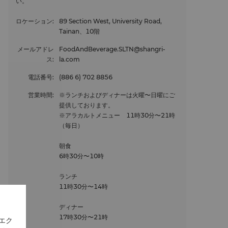
い。
ロケーション
:
89 Section West, University Road,
Tainan、10階
メールアドレ
FoodAndBeverage.SLTN@shangri-
ス
:
la.com
電話番号
:
(886 6) 702 8856
営業時間
:
※ランチおよびディナーは火曜〜日曜にご
提供しております。
※アラカルトメニュー 11時30分〜21時
（毎日）
朝食
6時30分〜10時
ランチ
11時30分〜14時
ディナー
17時30分〜21時
エク