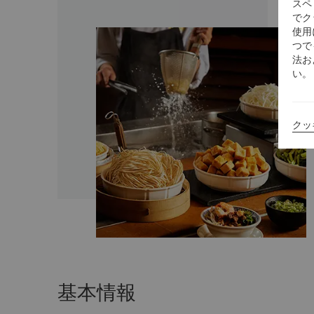
スペ
でク
使用
つで
法お
い。
クッ
基本情報