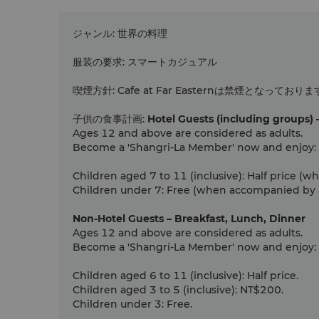
ジャンル
:
世界の料理
服装の要求
:
スマートカジュアル
喫煙方針
:
Cafe at Far Easternは禁煙となっており
子供の食事計画
:
Hotel Guests (including groups) 
Ages 12 and above are considered as adults.
Become a 'Shangri-La Member' now and enjoy:
Children aged 7 to 11 (inclusive): Half price (
Children under 7: Free (when accompanied by an
Non-Hotel Guests – Breakfast, Lunch, Dinner
Ages 12 and above are considered as adults.
Become a 'Shangri-La Member' now and enjoy:
Children aged 6 to 11 (inclusive): Half price.
Children aged 3 to 5 (inclusive): NT$200.
Children under 3: Free.