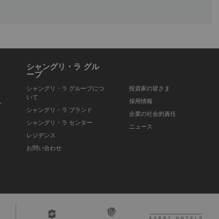
All prices are subject to a 10% service charge.
シャングリ・ラ グル
ープ
シャングリ・ラ グループにつ
投資家の皆さま
いて
入
採用情報
シャングリ・ラ ブランド
企業の社会的責任
シャングリ・ラ センター
ニュース
レジデンス
お問い合わせ