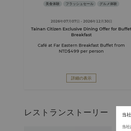
美食体験
フラッシュセール
グルメ体験
2026年07月07日
- 2026年12月30日
Tainan Citizen Exclusive Dining Offer for Buffe
Breakfast
Café at Far Eastern Breakfast Buffet from
NTD$499 per person
詳細の表示
レストランストーリー
当
当社