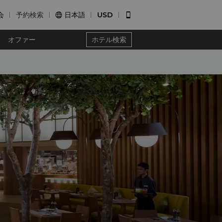
会
予約検索
日本語
USD


オファー
ホテル検索